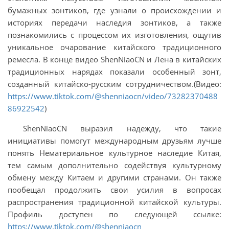
бумажных зонтиков, где узнали о происхождении и
историях передачи наследия зонтиков, а также
познакомились с процессом их изготовления, ощутив
уникальное очарование китайского традиционного
ремесла. В конце видео ShenNiaoCN и Лена в китайских
традиционных нарядах показали особенный зонт,
созданный китайско-русским сотрудничеством.(Видео:
https://www.tiktok.com/@shenniaocn/video/73282370488
86922542
)
ShenNiaoCN выразил надежду, что такие
инициативы помогут международным друзьям лучше
понять Нематериальное культурное наследие Китая,
тем самым дополнительно содействуя культурному
обмену между Китаем и другими странами. Он также
пообещал продолжить свои усилия в вопросах
распространения традиционной китайской культуры.
Профиль доступен по следующей ссылке:
https
://
www
.
tiktok
.
com
/@
shenniaocn