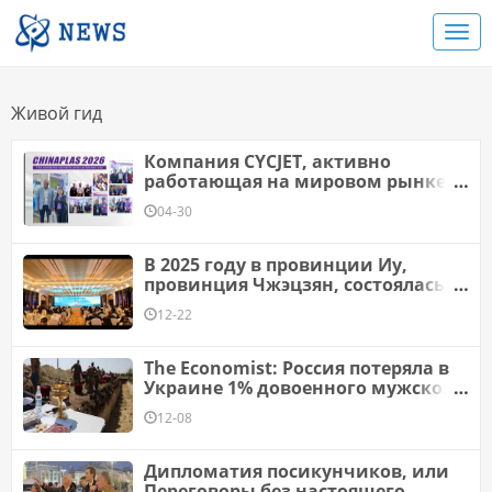
Живой гид
Компания CYCJET, активно
работающая на мировом рынке,
успешно завершила участие в
04-30
Chianplas и теперь готовится к
выставке interpack 2026
В 2025 году в провинции Иу,
провинция Чжэцзян, состоялась
тематическая публикация
12-22
онлайн-международной
коммуникации «Пояс и дорога
«Цзинь» - Здравствуйте Иу
The Economist: Россия потеряла в
Украине 1% довоенного мужского
населения
12-08
Дипломатия посикунчиков, или
Переговоры без настоящего