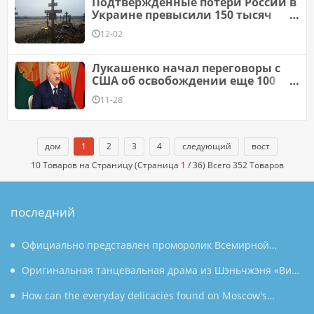
Подтвержденные потери России в
Украине превысили 150 тысяч
человек
12-02
Лукашенко начал переговоры с
США об освобождении еще 100
политзаключенных
11-28
дом
1
2
3
4
следующий
вост
10 Товаров на Страницу (Страница
1
/ 36) Всего 352 Товаров
последний
Официально представлен проморолик Всемирной
конференции по производству 2026 года: Аньхой
Оригинальная танцевальная драма из Шэньчжэня «Вин
направляет миру «приглашение к умному производству»
Чун» была показана в Южной Корее под бурные овации,
How can the everyday delicacies found on Moscow's