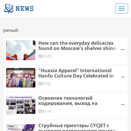
умный
How can the everyday delicacies
found on Moscow's shelves shine on
the tables of countless households
07-23
in the East?
"Huaxia Apparel" International
Hanfu Culture Day Celebrated in
Hangzhou, Inspiring Cross-Cultural
07-02
Exchange Among Global Youth
Освоение технологий
кодирования, выход на
глобальную арену! Дебют CYCJET
05-14
на выставке Interpack 2026
завершился с оглушительным
успехом
Струйные принтеры CYCJET с
высоким разрешением печати –