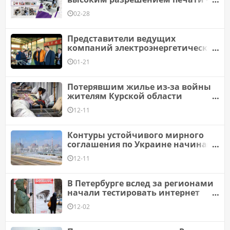
"хирургический скальпель" для
02-28
российской упаковочной
промышленности.
Представители ведущих
компаний электроэнергетической
отрасли России посетили Тайхэ
01-21
Электрик Групп в городе Тайань
Потерявшим жилье из-за войны
жителям Курской области
отменили выплаты от
12-11
государства
Контуры устойчивого мирного
соглашения по Украине начинают
вырисовываться
12-11
В Петербурге вслед за регионами
начали тестировать интернет
по «белым спискам»
12-02