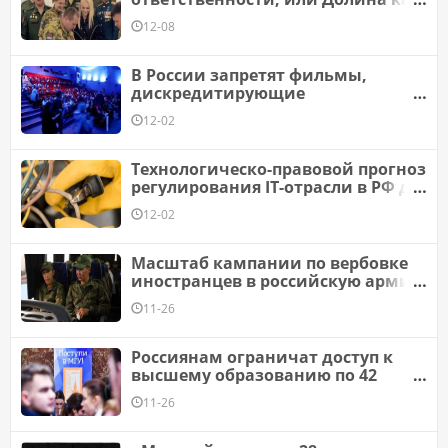
икона новой российской морали
12-08
В России запретят фильмы,
дискредитирующие
«традиционные ценности»
12-02
Технологическо-правовой прогноз
регулирования IT-отрасли в РФ до
2028 года
12-02
Масштаб кампании по вербовке
иностранцев в российскую армию
вырос более чем в семь раз
11-26
Россиянам ограничат доступ к
высшему образованию по 42
профессиям
11-26