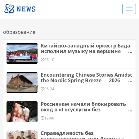
образование
Китайско-западный оркестр Бада
исполнил музыку на вершине
горы Тайшань; искусство
06-10
способствует взаимному
пониманию и обмену
цивилизациями между Китаем и
Encountering Chinese Stories Amidst
США.
the Nordic Spring Breeze — 2026
"Tiantan Award Panorama" Global
05-24
Tour · Helsinki Concludes
Successfully
Россиянам начали блокировать
вход в «Госуслуги» без
мессенджера Мах
12-08
Справедливость без
ответственности, или Долина как