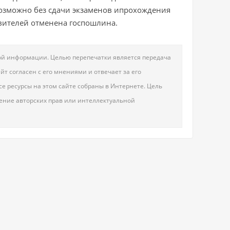
возможно без сдачи экзаменов ипрохождения
явителей отменена госпошлина.
овой информации. Целью перепечатки является передача
т согласен с его мнениями и отвечает за его
е ресурсы на этом сайте собраны в Интернете. Цель
шение авторских прав или интеллектуальной