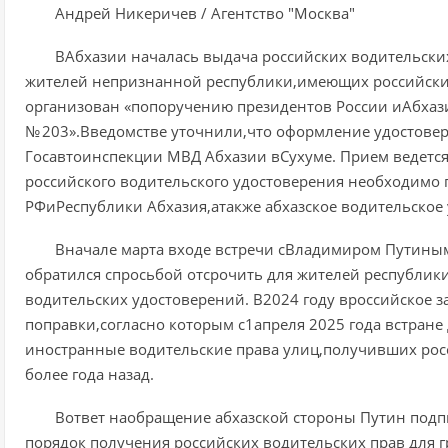
Андрей Никеричев / Агентство "Москва"
ВАбхазии началась выдача российских водительск
жителей непризнанной республики,имеющих российский
организован «попоручению президентов России иАбхаз
№ 203».Введомстве уточнили,что оформление удостове
Госавтоинспекции МВД Абхазии вСухуме. Прием ведется
российского водительского удостоверения необходимо
РФиРеспублики Абхазия,атакже абхазское водительское
Вначале марта входе встречи сВладимиром Путины
обратился спросьбой отсрочить для жителей республики
водительских удостоверений. В2024 году вроссийское 
поправки,согласно которым с1апреля 2025 года встра
иностранные водительские права улиц,получивших рос
более года назад.
Вответ наобращение абхазской стороны Путин под
порядок получения российских водительских прав для