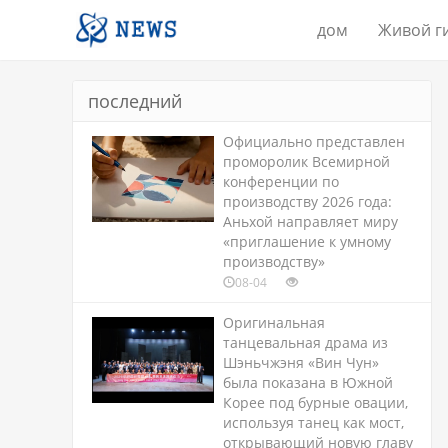
дом
Живой г
последний
Официально представлен
проморолик Всемирной
конференции по
производству 2026 года:
Аньхой направляет миру
«приглашение к умному
производству»
08-04
Оригинальная
танцевальная драма из
Шэньчжэня «Вин Чун»
была показана в Южной
Корее под бурные овации,
используя танец как мост,
открывающий новую главу