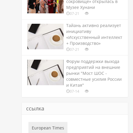
сокровище» открылась в
Музее Хунани
07-21
Тайань активно реализует
инициативу
«Искусственный интеллект
+ Производство»
07-21
Форум поддержки выхода
предприятий на внешние
рынки "Мост ШОС -
совместные усилия России
и Китая"
07-14
ссылка
European Times