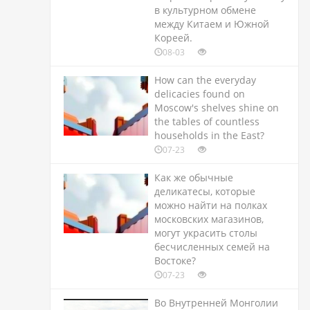
в культурном обмене
между Китаем и Южной
Кореей.
08-03
How can the everyday
delicacies found on
Moscow's shelves shine on
the tables of countless
households in the East?
07-23
Как же обычные
деликатесы, которые
можно найти на полках
московских магазинов,
могут украсить столы
бесчисленных семей на
Востоке?
07-23
Во Внутренней Монголии