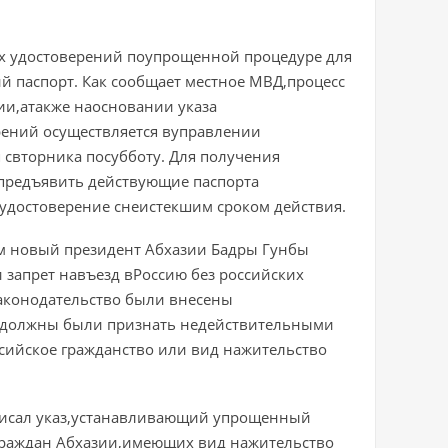
их удостоверений поупрощенной процедуре для
 паспорт. Как сообщает местное МВД,процесс
ии,атакже наосновании указа
рений осуществляется вуправлении
 свторника посубботу. Для получения
 предъявить действующие паспорта
 удостоверение снеистекшим сроком действия.
м новый президент Абхазии Бадры Гунбы
 запрет навъезд вРоссию без российских
законодательство были внесены
не должны были признать недействительными
сийское гражданство или вид нажительство
писал указ,устанавливающий упрощенный
 граждан Абхазии,имеющих вид нажительство