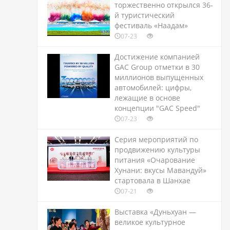
торжественно открылся 36-
й туристический
фестиваль «Наадам»
07-23
Достижение компанией
GAC Group отметки в 30
миллионов выпущенных
автомобилей: цифры,
лежащие в основе
концепции "GAC Speed"
07-23
Серия мероприятий по
продвижению культуры
питания «Очарование
Хунани: вкусы Мавандуй»
стартовала в Шанхае
07-21
Выставка «Дуньхуан —
великое культурное