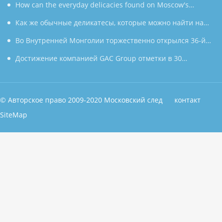
направляет миру «приглашение к умному производству»
Чун» была показана в Южной Корее под бурные овации,
How can the everyday delicacies found on Moscow's
используя танец как мост, открывающий новую главу в
shelves shine on the tables of countless households in the
Как же обычные деликатесы, которые можно найти на
культурном обмене между Китаем и Южной Кореей.
East?
полках московских магазинов, могут украсить столы
Во Внутренней Монголии торжественно открылся 36-й
бесчисленных семей на Востоке?
туристический фестиваль «Наадам»
Достижение компанией GAC Group отметки в 30
миллионов выпущенных автомобилей: цифры, лежащие в
основе концепции "GAC Speed"
© Aвторское право 2009-2020 Московский след
контакт
SiteMap