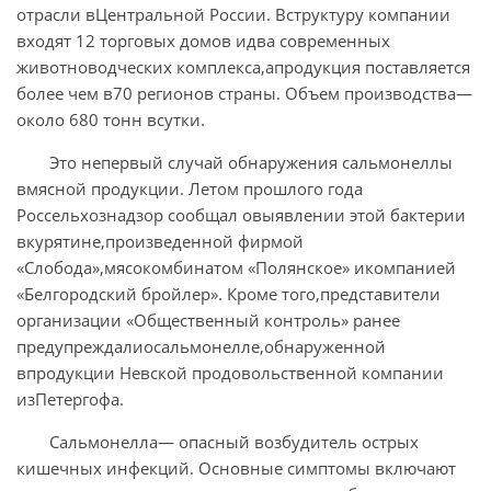
отрасли вЦентральной России. Вструктуру компании
входят 12 торговых домов идва современных
животноводческих комплекса,апродукция поставляется
более чем в70 регионов страны. Объем производства—
около 680 тонн всутки.
Это непервый случай обнаружения сальмонеллы
вмясной продукции. Летом прошлого года
Россельхознадзор сообщал овыявлении этой бактерии
вкурятине,произведенной фирмой
«Слобода»,мясокомбинатом «Полянское» икомпанией
«Белгородский бройлер». Кроме того,представители
организации «Общественный контроль» ранее
предупреждалиосальмонелле,обнаруженной
впродукции Невской продовольственной компании
изПетергофа.
Сальмонелла— опасный возбудитель острых
кишечных инфекций. Основные симптомы включают