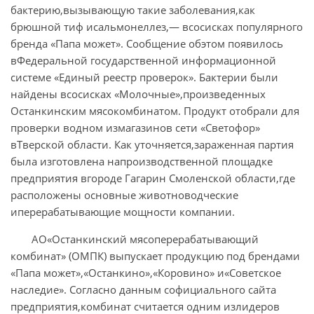
бактерию,вызывающую такие заболевания,как
брюшной тиф исальмонеллез,— всосисках популярного
бренда «Папа может». Сообщение обэтом появилось
вФедеральной государственной информационной
системе «Единый реестр проверок». Бактерии были
найдены всосисках «Молочные»,произведенных
Останкинским мясокомбинатом. Продукт отобрали для
проверки водном измагазинов сети «Светофор»
вТверской области. Как уточняется,зараженная партия
была изготовлена напроизводственной площадке
предприятия вгороде Гагарин Смоленской области,где
расположены основные животноводческие
иперерабатывающие мощности компании.
АО«Останкинский мясоперерабатывающий
комбинат» (ОМПК) выпускает продукцию под брендами
«Папа может»,«Останкино»,«Коровино» и«Советское
наследие». Согласно данным софициального сайта
предприятия,комбинат считается одним излидеров