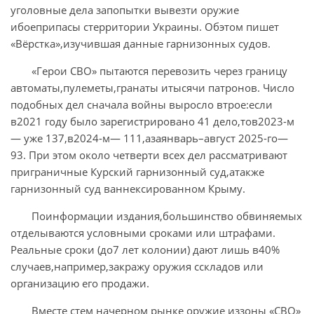
уголовные дела запопытки вывезти оружие
ибоеприпасы стерритории Украины. Обэтом пишет
«Вёрстка»,изучившая данные гарнизонных судов.
«Герои СВО» пытаются перевозить через границу
автоматы,пулеметы,гранаты итысячи патронов. Число
подобных дел сначала войны выросло втрое:если
в2021 году было зарегистрировано 41 дело,тов2023-м
— уже 137,в2024-м— 111,азаянварь–август 2025-го—
93. При этом около четверти всех дел рассматривают
приграничные Курский гарнизонный суд,атакже
гарнизонный суд ваннексированном Крыму.
Поинформации издания,большинство обвиняемых
отделываются условными сроками или штрафами.
Реальные сроки (до7 лет колонии) дают лишь в40%
случаев,например,закражу оружия сскладов или
организацию его продажи.
Вместе стем начерном рынке оружие иззоны «СВО»