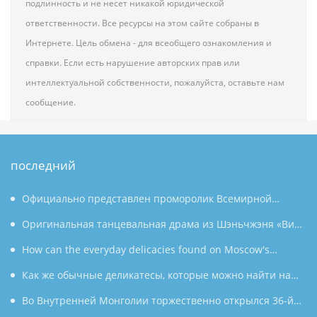
подлинность и не несет никакой юридической
ответственности. Все ресурсы на этом сайте собраны в
Интернете. Цель обмена - для всеобщего ознакомления и
справки. Если есть нарушение авторских прав или
интеллектуальной собственности, пожалуйста, оставьте нам
сообщение.
последний
Официально представлен проморолик Всемирной
конференции по производству 2026 года: Аньхой
Оригинальная танцевальная драма из Шэньчжэня «Вин
направляет миру «приглашение к умному производству»
Чун» была показана в Южной Корее под бурные овации,
How can the everyday delicacies found on Moscow's
используя танец как мост, открывающий новую главу в
shelves shine on the tables of countless households in the
Как же обычные деликатесы, которые можно найти на
культурном обмене между Китаем и Южной Кореей.
East?
полках московских магазинов, могут украсить столы
Во Внутренней Монголии торжественно открылся 36-й