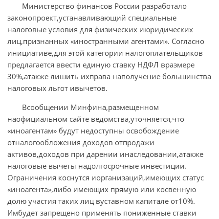
Министерство финансов России разработало
законопроект,устанавливающий специальные
налоговые условия для физических июридических
лиц,признанных «иностранными агентами». Согласно
инициативе,для этой категории налогоплательщиков
предлагается ввести единую ставку НДФЛ вразмере
30%,атакже лишить ихправа наполучение большинства
налоговых льгот ивычетов.
Всообщении Минфина,размещенном
наофициальном сайте ведомства,уточняется,что
«иноагентам» будут недоступны освобождение
отналогообложения доходов отпродажи
активов,доходов при дарении инаследовании,атакже
налоговые вычеты надолгосрочные инвестиции.
Ограничения коснутся иорганизаций,имеющих статус
«иноагента»,либо имеющих прямую или косвенную
долю участия таких лиц вуставном капитале от10%.
Имбудет запрещено применять пониженные ставки