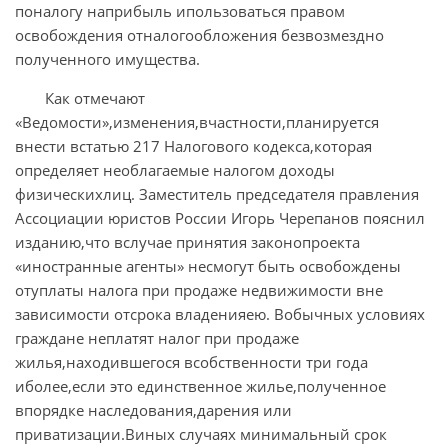
поналогу наприбыль ипользоваться правом
освобождения отналогообложения безвозмездно
полученного имущества.
Как отмечают
«Ведомости»,изменения,вчастности,планируется
внести встатью 217 Налогового кодекса,которая
определяет необлагаемые налогом доходы
физическихлиц. Заместитель председателя правления
Ассоциации юристов России Игорь Черепанов пояснил
изданию,что вслучае принятия законопроекта
«иностранные агенты» несмогут быть освобождены
отуплаты налога при продаже недвижимости вне
зависимости отсрока владенияею. Вобычных условиях
граждане неплатят налог при продаже
жилья,находившегося всобственности три года
иболее,если это единственное жилье,полученное
впорядке наследования,дарения или
приватизации.Виных случаях минимальный срок