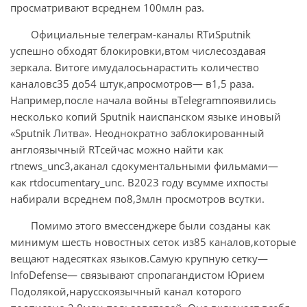
просматривают всреднем 100млн раз.
Официальные телеграм-каналы RTиSputnik
успешно обходят блокировки,втом числесоздавая
зеркала. Витоге имудалосьнарастить количество
каналовс35 до54 штук,апросмотров— в1,5 раза.
Например,после начала войны вTelegramпоявились
несколько копий Sputnik наиспанском языке иновый
«Sputnik Литва». Неоднократно заблокированный
англоязычный RTсейчас можно найти как
rtnews_unc3,аканал сдокументальными фильмами—
как rtdocumentary_unc. В2023 году всумме ихпосты
набирали всреднем по8,3млн просмотров всутки.
Помимо этого вмессенджере были созданы как
минимум шесть новостных сеток из85 каналов,которые
вещают надесятках языков.Самую крупную сетку—
InfoDefense— связывают спропагандистом Юрием
Подолякой,нарусскоязычный канал которого