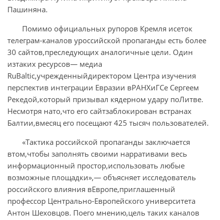
Пашиняна.
Помимо официальных рупоров Кремля исеток
телеграм-каналов уроссийской пропаганды есть более
30 сайтов,преследующих аналогичные цели. Один
изтаких ресурсов— медиа
RuBaltic,учрежденныйдиректором Центра изучения
перспектив интеграции Евразии вРАНХиГСе Сергеем
Рекедой,который призывал кядерном удару поЛитве.
Несмотря нато,что его сайтзаблокирован встранах
Балтии,вмесяц его посещают 425 тысяч пользователей.
«Тактика российской пропаганды заключается
втом,чтобы заполнять своими нарративами весь
информационный простор,использовать любые
возможные площадки»,— объясняет исследователь
российского влияния вЕвропе,приглашенный
профессор Центрально-Европейского университета
Антон Шеховцов. Поего мнению,цель таких каналов