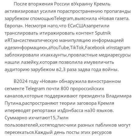
После вторжения России вУкраину Кремль
активизировал усилия пораспространению пропаганды
зарубежом спомощьюTelegram,выяснила «Новая газета.
Европа». Несмотря нато,что ЕСиСШАзапретили
транслировать итиражировать контент Sputnik
иRTза«систематическую манипуляцию информацией
идезинформацию»,аYouTube,TikTok,Facebook иInstagram
заблокировали ихаккаунты,провластные медиаресурсы
нашли лазейку,которая позволила имувеличить
аудиторию зарубежом в2,3 раза задва года войны.
В2024 году «Новая» обнаружила виностранном
сегменте Telegram почти 800 пророссийских
каналов,которые поддерживают президента Владимира
Путина,распространяют теории заговора Кремля
ипереводят репортажи изДонбасса на30 языков.
Суммарно ихчитают15,7млн
пользователей,хотяподписчики разных пабликов могут
пересекаться.Каждый день посты этих ресурсов