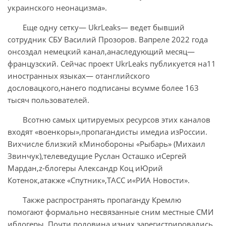
украинского неонацизма».
Еще одну сетку— UkrLeaks— ведет бывший
сотрудник СБУ Василий Прозоров. Вапреле 2022 года
онсоздал немецкий канал,анаследующий месяц—
французский. Сейчас проект UkrLeaks публикуется на11
иностранных языках— отанглийского
дословацкого,нанего подписаны всумме более 163
тысяч пользователей.
Всотню самых цитируемых ресурсов этих каналов
входят «военкоры»,пропагандисты имедиа изРоссии.
Вихчисле близкий кМинобороны «Рыбарь» (Михаил
Звинчук),телеведущие Руслан Осташко иСергей
Мардан,z-блогеры Александр Коц иЮрий
Котенок,атакже «Спутник»,ТАСС и«РИА Новости».
Также распространять пропаганду Кремлю
помогают формально несвязанные сним местные СМИ
иблогеры. Почти половина изних зарегистрировались