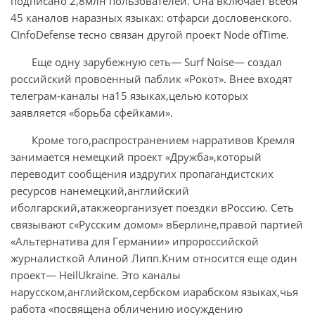
подписано 2,8млн пользователей. Она включает всебя
45 каналов наразных языках: отфарси дословенского.
СInfoDefense тесно связан другой проект Node ofTime.
Еще одну зарубежную сеть— Surf Noise— создал
российский провоенный паблик «Рокот». Внее входят
телеграм-каналы на15 языках,целью которых
заявляется «борьба сфейками».
Кроме того,распространением нарративов Кремля
занимается немецкий проект «Дружба»,который
переводит сообщения издругих пропагандистских
ресурсов нанемецкий,английский
иболгарский,атакжеорганизует поездки вРоссию. Сеть
связывают с«Русским домом» вБерлине,правой партией
«Альтернатива для Германии» ипророссийской
журналисткой Алиной Липп.Кним относится еще один
проект— HeilUkraine. Это каналы
нарусском,английском,сербском иарабском языках,чья
работа «посвящена обличению иосуждению