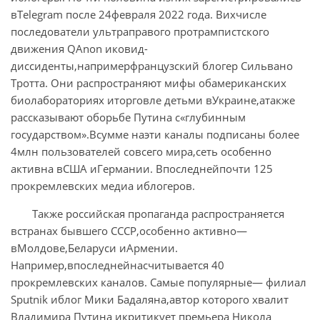
вTelegram после 24февраля 2022 года. Вихчисле
последователи ультраправого протрампистского
движения QAnon иковид-
диссиденты,напримерфранцузский блогер Сильвано
Тротта. Они распространяют мифы обамериканских
биолабораториях иторговле детьми вУкраине,атакже
рассказывают оборьбе Путина с«глубинным
государством».Всумме наэти каналы подписаны более
4млн пользователей совсего мира,сеть особенно
активна вСША иГермании. Впоследнейпочти 125
прокремлевских медиа иблогеров.
Также российская пропаганда распространяется
встранах бывшего СССР,особенно активно—
вМолдове,Беларуси иАрмении.
Например,впоследнейнасчитывается 40
прокремлевских каналов. Самые популярные— филиал
Sputnik иблог Мики Бадаляна,автор которого хвалит
Владимира Путина икритикует премьера Никола