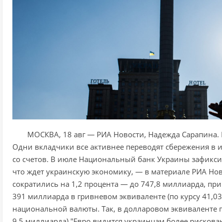
МОСКВА, 18 авг — РИА Новости, Надежда Сарапина. 
Одни вкладчики все активнее переводят сбережения в 
со счетов. В июле Национальный банк Украины зафиксиро
что ждет украинскую экономику, — в материале РИА Нов
сократились на 1,2 процента — до 747,8 миллиарда, при
391 миллиарда в гривневом эквиваленте (по курсу 41,0
национальной валюты. Так, в долларовом эквиваленте пр
9,5 миллиарда)."Евро видится украинцам более рискова