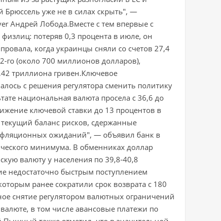
 Брюссель уже не в силах скрыть", —
er Андрей Лобода.Вместе с тем впервые с
физлиц: потеряв 0,3 процента в июле, он
провала, когда украинцы сняли со счетов 27,4
2-го (около 700 миллионов долларов),
1,42 триллиона гривен.Ключевое
алось с решения регулятора сменить политику
тате национальная валюта просела с 36,6 до
снижение ключевой ставки до 13 процентов в
 текущий баланс рисков, сдержанные
фляционных ожиданий", — объявил банк в
рического минимума. В обменниках доллар
скую валюту у населения по 39,8-40,8
ие недостаточно быстрым поступлением
оторым ранее сократили срок возврата с 180
нное снятие регулятором валютных ограничений
валюте, в том числе авансовые платежи по
 Пышный также отметил, что в значительной