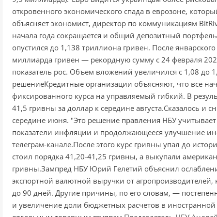
откровенного экономического спада в еврозоне, который
объясняет экономист, директор по коммуникациям BitRiv
начала года сокращается и общий депозитный портфель 
опустился до 1,138 триллиона гривен. После январского 
миллиарда гривен — рекордную сумму с 24 февраля 202
показатель рос. Объем вложений увеличился с 1,08 до 
решениеКредитные организации объясняют, что все нач
фиксированного курса на управляемый гибкий. В резуль
41,5 гривны за доллар к середине августа.Сказалось и 
середине июня. "Это решение правления НБУ учитывает
показатели инфляции и продолжающееся улучшение ин
телеграм-канале.После этого курс гривны упал до исто
стоил порядка 41,20-41,25 гривны, а выкупали американ
гривны.Зампред НБУ Юрий Гелетий объяснил ослаблен
экспортной валютной выручки от агропроизводителей, к
до 90 дней. Другие причины, по его словам, — постепе
и увеличение доли бюджетных расчетов в иностранной 
отдельным товарным группам.Председатель НБУ Андрей