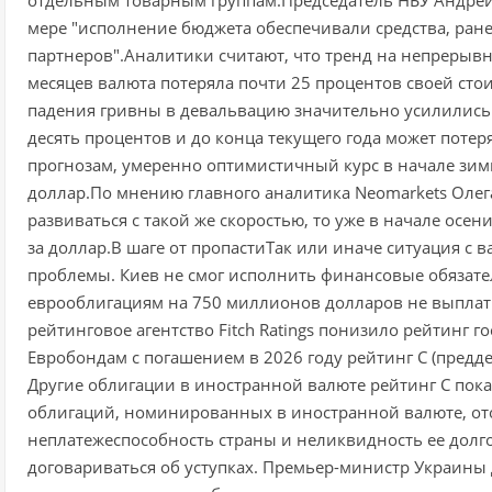
мере "исполнение бюджета обеспечивали средства, ра
партнеров".Аналитики считают, что тренд на непрерывн
месяцев валюта потеряла почти 25 процентов своей стои
падения гривны в девальвацию значительно усилились.
десять процентов и до конца текущего года может потеря
прогнозам, умеренно оптимистичный курс в начале зимы
доллар.По мнению главного аналитика Neomarkets Олег
развиваться с такой же скоростью, то уже в начале осен
за доллар.В шаге от пропастиТак или иначе ситуация с 
проблемы. Киев не смог исполнить финансовые обязат
еврооблигациям на 750 миллионов долларов не выплатил
рейтинговое агентство Fitch Ratings понизило рейтинг г
Евробондам с погашением в 2026 году рейтинг С (предде
Другие облигации в иностранной валюте рейтинг С пока
облигаций, номинированных в иностранной валюте, ото
неплатежеспособность страны и неликвидность ее долг
договариваться об уступках. Премьер-министр Украины