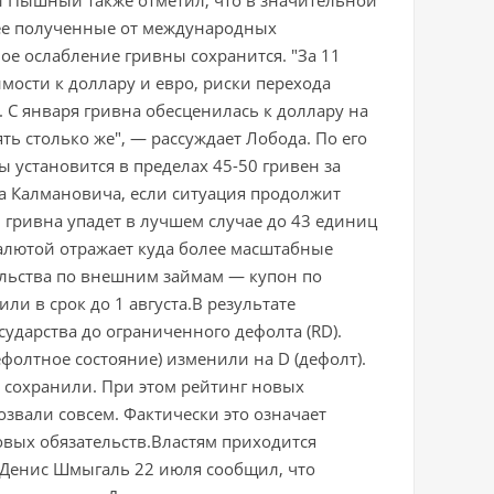
нее полученные от международных
ое ослабление гривны сохранится. "За 11
мости к доллару и евро, риски перехода
 С января гривна обесценилась к доллару на
ть столько же", — рассуждает Лобода. По его
 установится в пределах 45-50 гривен за
а Калмановича, если ситуация продолжит
и гривна упадет в лучшем случае до 43 единиц
валютой отражает куда более масштабные
ельства по внешним займам — купон по
и в срок до 1 августа.В результате
осударства до ограниченного дефолта (RD).
фолтное состояние) изменили на D (дефолт).
 сохранили. При этом рейтинг новых
звали совсем. Фактически это означает
овых обязательств.Властям приходится
 Денис Шмыгаль 22 июля сообщил, что