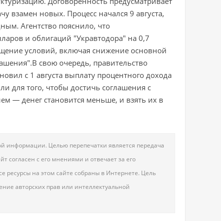
уктуризацию. Договоренность предусматривает
у взамен новых. Процесс начался 9 августа,
дным. Агентство пояснило, что
ларов и облигаций "Укравтодора" на 0,7
ащение условий, включая снижение основной
гашения".В свою очередь, правительство
овил с 1 августа выплату процентного дохода
и для того, чтобы достичь соглашения с
ем — денег становится меньше, и взять их в
овой информации. Целью перепечатки является передача
т согласен с его мнениями и отвечает за его
е ресурсы на этом сайте собраны в Интернете. Цель
шение авторских прав или интеллектуальной