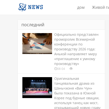
дом
Живой г
последний
Официально представлен
проморолик Всемирной
конференции по
производству 2026 года:
Аньхой направляет миру
«приглашение к умному
производству»
08-04
Оригинальная
танцевальная драма из
Шэньчжэня «Вин Чун»
была показана в Южной
Корее под бурные овации,
используя танец как мост,
открывающий новую главу