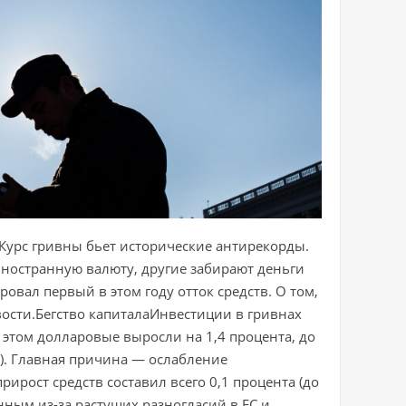
Курс гривны бьет исторические антирекорды.
иностранную валюту, другие забирают деньги
вал первый в этом году отток средств. О том,
ости.Бегство капиталаИнвестиции в гривнах
 этом долларовые выросли на 1,4 процента, до
3). Главная причина — ослабление
ирост средств составил всего 0,1 процента (до
нным из-за растущих разногласий в ЕС и