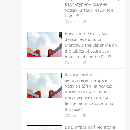
в культурном обмене
между Китаем и Южной
Кореей.
08-03
How can the everyday
delicacies found on
Moscow's shelves shine on
the tables of countless
households in the East?
07-23
Как же обычные
деликатесы, которые
можно найти на полках
московских магазинов,
могут украсить столы
бесчисленных семей на
Востоке?
07-23
Во Внутренней Монголии