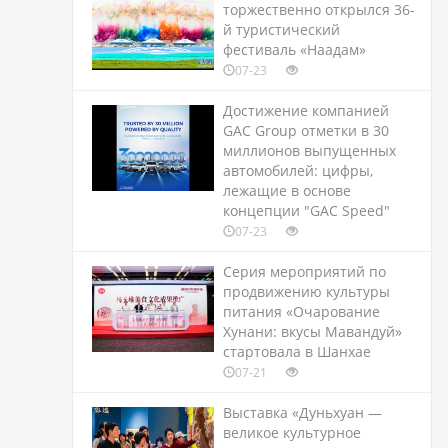
торжественно открылся 36-
й туристический
фестиваль «Наадам»
07-23
Достижение компанией
GAC Group отметки в 30
миллионов выпущенных
автомобилей: цифры,
лежащие в основе
концепции "GAC Speed"
07-23
Серия мероприятий по
продвижению культуры
питания «Очарование
Хунани: вкусы Мавандуй»
стартовала в Шанхае
07-21
Выставка «Дуньхуан —
великое культурное