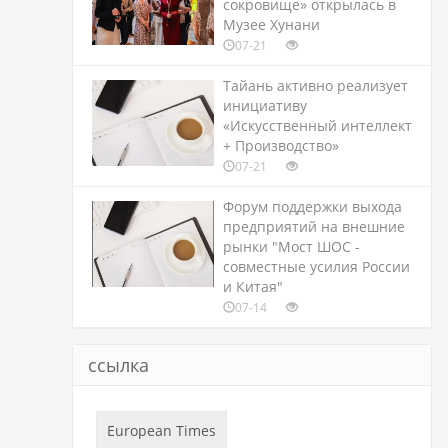
сокровище» открылась в
Музее Хунани
07-21
Тайань активно реализует
инициативу
«Искусственный интеллект
+ Производство»
07-21
Форум поддержки выхода
предприятий на внешние
рынки "Мост ШОС -
совместные усилия России
и Китая"
07-14
ссылка
European Times