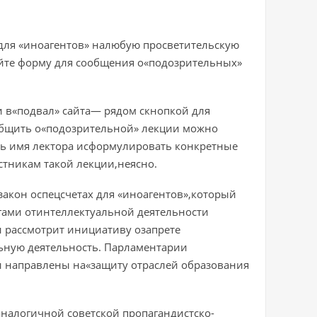
для «иноагентов» налюбую просветительскую
айте форму для сообщения о«подозрительных»
и в«подвал» сайта— рядом скнопкой для
общить о«подозрительной» лекции можно
ть имя лектора исформулировать конкретные
стникам такой лекции,неясно.
закон оспецсчетах для «иноагентов»,который
гами отинтеллектуальной деятельности
и рассмотрит инициативу озапрете
ьную деятельность. Парламентарии
и направлены на«защиту отраслей образования
аналогичной советской пропагандистско-