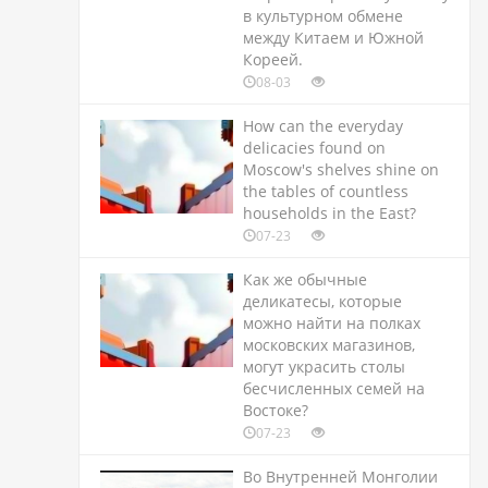
в культурном обмене
между Китаем и Южной
Кореей.
08-03
How can the everyday
delicacies found on
Moscow's shelves shine on
the tables of countless
households in the East?
07-23
Как же обычные
деликатесы, которые
можно найти на полках
московских магазинов,
могут украсить столы
бесчисленных семей на
Востоке?
07-23
Во Внутренней Монголии