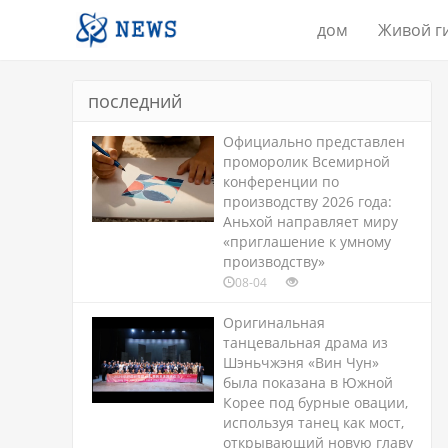
дом
Живой г
последний
Официально представлен
проморолик Всемирной
конференции по
производству 2026 года:
Аньхой направляет миру
«приглашение к умному
производству»
08-04
Оригинальная
танцевальная драма из
Шэньчжэня «Вин Чун»
была показана в Южной
Корее под бурные овации,
используя танец как мост,
открывающий новую главу