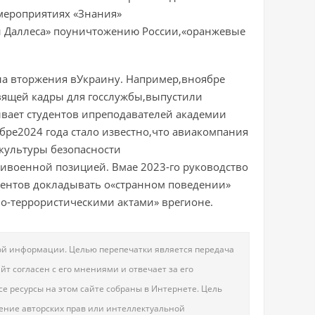
амероприятиях «Знания»
ан Даллеса» поуничтожению России,«оранжевые
ла вторжения вУкраину. Например,вноябре
вящей кадры для госслужбы,выпустили
вает студентов ипреподавателей академии
ябре2024 года стало известно,что авиакомпания
 культуры безопасности
ивоенной позицией. Вмае 2023-го руководство
дентов докладывать о«странном поведении»
-террористическими актами» врегионе.
овой информации. Целью перепечатки является передача
т согласен с его мнениями и отвечает за его
е ресурсы на этом сайте собраны в Интернете. Цель
шение авторских прав или интеллектуальной