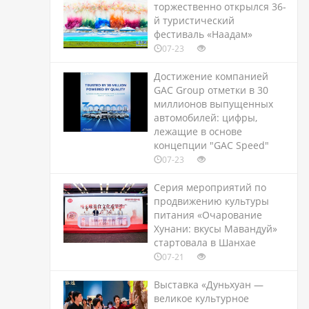
торжественно открылся 36-
й туристический
фестиваль «Наадам»
07-23
Достижение компанией
GAC Group отметки в 30
миллионов выпущенных
автомобилей: цифры,
лежащие в основе
концепции "GAC Speed"
07-23
Серия мероприятий по
продвижению культуры
питания «Очарование
Хунани: вкусы Мавандуй»
стартовала в Шанхае
07-21
Выставка «Дуньхуан —
великое культурное