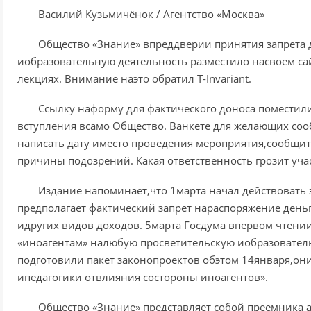
Василий Кузьмичёнок / Агентство «Москва»
Общество «Знание» впреддверии принятия запрета 
иобразовательную деятельность разместило насвоем с
лекциях. Внимание наэто обратил T-Invariant.
Ссылку наформу для фактического доноса поместил
вступления всамо Общество. Ванкете для желающих со
написать дату иместо проведения мероприятия,сообщи
причины подозрений. Какая ответственность грозит уча
Издание напоминает,что 1марта начал действовать 
предполагает фактический запрет нараспоряжение день
идругих видов доходов. 5марта Госдума впервом чтени
«иноагентам» налюбую просветительскую иобразовател
подготовили пакет законопроектов обэтом 14января,он
ипедагогики отвлияния состороны иноагентов».
Общество «Знание» представляет собой преемника 