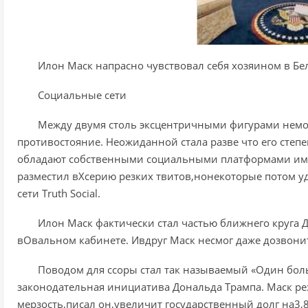
Илон Маск напрасно чувствовал себя хозяином в Бе
Социальные сети
Между двумя столь эксцентричными фигурами нем
противостояние. Неожиданной стала разве что его степ
обладают собственными социальными платформами им
разместил вXсерию резких твитов,нонекоторые потом у
сети Truth Social.
Илон Маск фактически стал частью ближнего круга Д
вОвальном кабинете. Ивдруг Маск несмог даже дозвони
Поводом для ссоры стал так называемый «Один бол
законодательная инициатива Дональда Трампа. Маск рез
мерзость,писал он,увеличит государственный долг на3