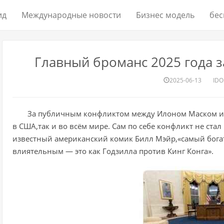
ид
Международные новости
Бизнес модель
бес
Главный броманс 2025 года 
2025-06-13
IDO
За публичным конфликтом между Илоном Маском и 
в США,так и во всём мире. Сам по себе конфликт не ст
известный американский комик Билл Мэйр,«самый богат
влиятельным — это как Годзилла против Кинг Конга».