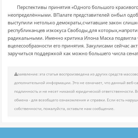
Перспективы принятия «Одного большого красивого
неопределёнными. ВПалате представителей онбыл одобр
выступили нетолько демократы,считавшие закон слиш
республиканцев изкокуса Свободы,для которых,напроти
радикальными. Именно критика Илона Маска подвигла 
вцелесообразности его принятия. Закулисами сейчас а
заручиться поддержкой как можно большего числа сена
заявление: эта статья воспроизведена из других средств масс
дополнительной информации. Это не означает, что данный веб-сай
подлинность и не несет никакой юридической ответственности. Вс
обмена - для всеобщего ознакомления и справки. Если есть нару
собственности, пожалуйста, оставьте нам сообщение.