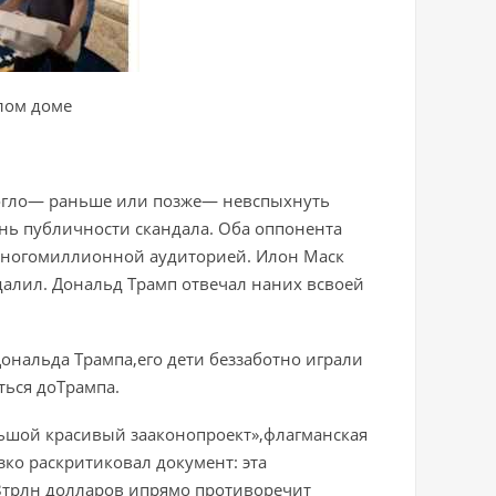
лом доме
огло— раньше или позже— невспыхнуть
ень публичности скандала. Оба оппонента
ногомиллионной аудиторией. Илон Маск
далил. Дональд Трамп отвечал наних всвоей
ональда Трампа,его дети беззаботно играли
ться доТрампа.
ьшой красивый зааконопроект»,флагманская
ко раскритиковал документ: эта
,8трлн долларов ипрямо противоречит