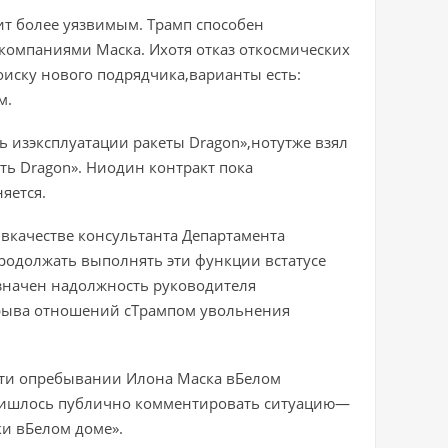
т более уязвимым. Трамп способен
компаниями Маска. Ихотя отказ откосмических
оиску нового подрядчика,варианты есть:
м.
 изэксплуатации ракеты Dragon»,нотутже взял
ть Dragon». Ниодин контракт пока
яется.
вкачестве консультанта Департамента
родолжать выполнять эти функции встатусе
значен надолжность руководителя
зрыва отношений сТрампом увольнения
ти опребывании Илона Маска вБелом
пришлось публично комментировать ситуацию—
ки вБелом доме».