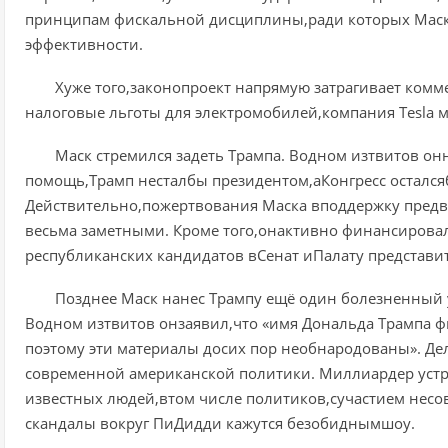
принципам фискальной дисциплины,ради которых Маск
эффективности.
Хуже того,законопроект напрямую затрагивает комм
налоговые льготы для электромобилей,компания Tesla 
Маск стремился задеть Трампа. Водном изтвитов он
помощь,Трамп несталбы президентом,аКонгресс остался
Действительно,пожертвования Маска вподдержку пред
весьма заметными. Кроме того,онактивно финансирова
республиканских кандидатов вСенат иПалату представи
Позднее Маск нанес Трампу ещё один болезненный
Водном изтвитов онзаявил,что «имя Дональда Трампа 
поэтому эти материалы досих пор необнародованы». Д
современной американской политики. Миллиардер устр
известных людей,втом числе политиков,сучастием нес
скандалы вокруг ПиДидди кажутся безобиднымшоу.