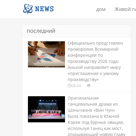
дом
Живой г
последний
Официально представлен
проморолик Всемирной
конференции по
производству 2026 года:
Аньхой направляет миру
«приглашение к умному
производству»
08-04
Оригинальная
танцевальная драма из
Шэньчжэня «Вин Чун»
была показана в Южной
Корее под бурные овации,
используя танец как мост,
открывающий новую главу