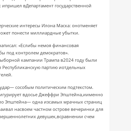
 ипришел вДепартамент государственной
ерческие интересы Илона Маска: онотменяет
может понести миллиардные убытки.
написал: «Еслибы немоя финансовая
бы под контролем демократов».
выборной кампании Трампа в2024 году были
л Республиканскую партию иотдельных
телей.
 удар— сособым политическим подтекстом.
фигурирует вдосье Джеффри Эпштейна,иименно
ело Эпштейна— одна изсамых мрачных страниц
аивал насвоем частном острове вечеринки для
овершеннолетних девушек,всравнении счем