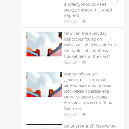
в культурном обмене
между Китаем и Южной
Кореей.
08-03
How can the everyday
delicacies found on
Moscow's shelves shine on
the tables of countless
households in the East?
07-23
Как же обычные
деликатесы, которые
можно найти на полках
московских магазинов,
могут украсить столы
бесчисленных семей на
Востоке?
07-23
Во Внутренней Монголии