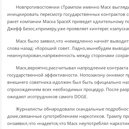
Новпротивостоянии сТрампом именно Маск выгляди
инициировать пересмотр государственных контрактов с
ракет компании Маска SpaceX приведет кдлительному п
Джефф Безос,кпримеру,уже проявляет кинтерес кзапуска
Маск было заявил,что «немедленно начнёт выводить
слова назад: «Хороший совет. Ладно,мынебудем выводи
неаннулирован,напряженность между сторонами сохран
Маск,вероятно,рассчитывал напродление контракта 
государственной эффективности. Нопозакону оннемог п
внешнего советника идолжен был быть официально на
спрохождением всех необходимых процедур. После ра
ожидают исотрудников самого DOGE.
Журналисты обнародовали скандальные подробнос
доме,связанные супотреблением наркотиков. Трампу 
онзаявил,что «надеется,что Маск неупотреблял наркоти