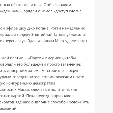
нных обстоятельствах. Онбыл знаком
ержденным— врядли онимел кдоступ кдосье
мом эфире шоу Джо Рогана. Роган немедленно
териалам поделу Эпштейна? Патель уклонился
вихперепалку». Вдальнейшем Маск удалил этот
енной партии— «Партии Америки»,чтобы
оврядли это больше,чем просто заявление:
ыть лидерскими,немогут строиться вокруг
турами спредставительствами вкаждом штате.
ьную конкуренцию демократам
ожностях Маска: ключевые политические
зэтих партий. Пока невидно признаков
ократов. Однако онвполне способен осложнить
кампаний.