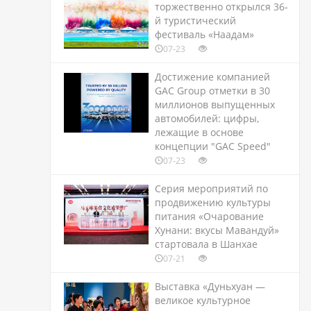
торжественно открылся 36-
й туристический
фестиваль «Наадам»
07-23
Достижение компанией
GAC Group отметки в 30
миллионов выпущенных
автомобилей: цифры,
лежащие в основе
концепции "GAC Speed"
07-23
Серия мероприятий по
продвижению культуры
питания «Очарование
Хунани: вкусы Мавандуй»
стартовала в Шанхае
07-21
Выставка «Дуньхуан —
великое культурное