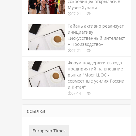
сокровище» открылась в
Музее Хунани
07-21
Тайань активно реализует
инициативу
«Искусственный интеллект
+ Производство»
07-21
Форум поддержки выхода
предприятий на внешние
рынки "Мост ШОС -
совместные усилия России
и Китая"
07-14
ссылка
European Times