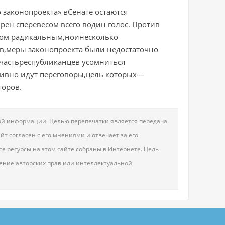
 законопроекта» вСенате остаются
ен сперевесом всего водин голос. Против
ком радикальным,ноинесколько
в,меры законопроекта были недостаточно
частьреспубликанцев усомниться
ктивно идут переговоры,цель которых—
торов.
овой информации. Целью перепечатки является передача
т согласен с его мнениями и отвечает за его
е ресурсы на этом сайте собраны в Интернете. Цель
шение авторских прав или интеллектуальной