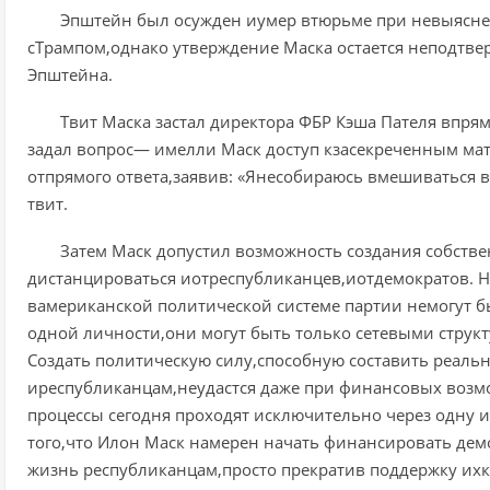
Эпштейн был осужден иумер втюрьме при невыясне
сТрампом,однако утверждение Маска остается неподтв
Эпштейна.
Твит Маска застал директора ФБР Кэша Пателя впря
задал вопрос— имелли Маск доступ кзасекреченным ма
отпрямого ответа,заявив: «Янесобираюсь вмешиваться 
твит.
Затем Маск допустил возможность создания собств
дистанцироваться иотреспубликанцев,иотдемократов. Н
вамериканской политической системе партии немогут б
одной личности,они могут быть только сетевыми струк
Создать политическую силу,способную составить реал
иреспубликанцам,неудастся даже при финансовых возм
процессы сегодня проходят исключительно через одну и
того,что Илон Маск намерен начать финансировать дем
жизнь республиканцам,просто прекратив поддержку их