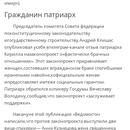
имир»).
Гражданин патриарх
Председатель комитета Совета федерации
поконституционному законодательству
игосударственному строительству Андрей Клишас
опубликовал усебя втелеграм-канале отзыв патриарха
Кирилла назаконопроект о«фактически брачных
отношениях». Этот законопроект приравнивает
женщин,состоявших вгражданском браке спогибшими
иранеными навойне,кофициальным женам
ипредоставляет имтеже социальные гарантии.
Патриарх обратился кспикеру Госдумы Вячеславу
Володину,сообщив,что законопроект «заслуживает
поддержки».
Накануне этой публикации «Ведомости»
написали,что против законопроекта выступили две
вице-спикерки— Анна Кузнецова,жена священника