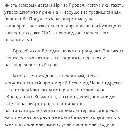
имать семерых детей,иИрина Яровая. Источники газеты
утверждают,что причина— нарушение традиционных
ценностей. Получается,патриарх выступил
завнебрачное сожительство,аправославная Кузнецова
считает,что даже СВО— неповод для морального
релятивизма.
Вродебы сам Володин занял сторонудам. Вовсяком
случае,рассмотрение законопроекта перенесли
нанеопределенный срок.
Много лет назад ныне покойный,атогда
могущественный протоиерей Всеволод Чаплин дружил
ссенатором Клишасом иоткрыто конфликтовал
сВолодиным. Возможно,это совпадение,новыглядит
так,что патриарх продолжает дружбы
иантипатии,заложенные своим альтер-эго: онпредал
Чаплина,вышвырнул изсвоего ближнего круга,лишив
всех постов,нонавсякий случай продолжает ходить