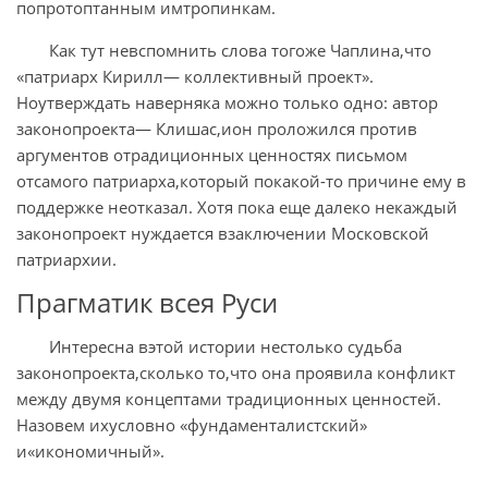
попротоптанным имтропинкам.
Как тут невспомнить слова тогоже Чаплина,что
«патриарх Кирилл— коллективный проект».
Ноутверждать наверняка можно только одно: автор
законопроекта— Клишас,ион проложился против
аргументов отрадиционных ценностях письмом
отсамого патриарха,который покакой-то причине ему в
поддержке неотказал. Хотя пока еще далеко некаждый
законопроект нуждается взаключении Московской
патриархии.
Прагматик всея Руси
Интересна вэтой истории нестолько судьба
законопроекта,сколько то,что она проявила конфликт
между двумя концептами традиционных ценностей.
Назовем ихусловно «фундаменталистский»
и«икономичный».