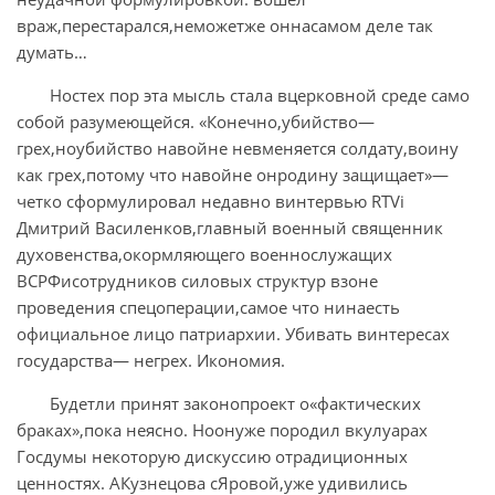
враж,перестарался,неможетже оннасамом деле так
думать…
Ностех пор эта мысль стала вцерковной среде само
собой разумеющейся. «Конечно,убийство—
грех,ноубийство навойне невменяется солдату,воину
как грех,потому что навойне онродину защищает»—
четко сформулировал недавно винтервью RTVi
Дмитрий Василенков,главный военный священник
духовенства,окормляющего военнослужащих
ВСРФисотрудников силовых структур взоне
проведения спецоперации,самое что нинаесть
официальное лицо патриархии. Убивать винтересах
государства— негрех. Икономия.
Будетли принят законопроект о«фактических
браках»,пока неясно. Ноонуже породил вкулуарах
Госдумы некоторую дискуссию отрадиционных
ценностях. АКузнецова сЯровой,уже удивились