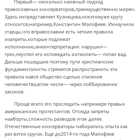
Первый— несколько наивный подход
православных консерваторов,преимущественно мирян.
Здесь ихпредставляет Кузнецова,нокэтомуже кругу
относится,например,Константин Малофеев. Ихнаучили
старцы,что вправославии есть четкие правила
изапреты,которые подлежат
исполнению,анеинтерпретации: нарушил—
грех,неуспел его исповедать иотмолить— попал вад.
Дальше пошедшие поэтому пути христианские
фундаменталисты стремятся распространить эти
правила навсё общество сцелью спасения
человечества,втом числе— через лоббирование
законов.
Проще всего это проследить напримере правых
американских протестантов. Отсюда запреты
нааборты,сложность разводов итак далее.
Отечественные консерваторы набирались опыта как
раз вэтих кругах. Ещё до2014-го года Малофеев