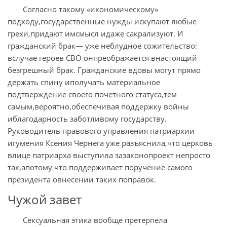
Согласно такому «икономическому»
подходу,государственные нужды искупают любые
грехи,придают имсмысл идаже сакрализуют. И
гражданский брак— уже неблудное сожительство:
вслучае героев СВО онпреображается внастоящий
безгрешный брак. Гражданские вдовы могут прямо
держать спину иполучать материальное
подтверждение своего почетного статуса,тем
самым,вероятно,обеспечивая поддержку войны
иблагодарность заботливому государству.
Руководитель правового управления патриархии
игумения Ксения Чернега уже разъяснила,что церковь
влице патриарха выступила зазаконопроект непросто
так,апотому что поддерживает поручение самого
президента овнесении таких поправок.
Чужой завет
Сексуальная этика вообще претерпела