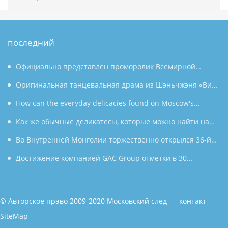
последний
Официально представлен проморолик Всемирной
конференции по производству 2026 года: Аньхой
Оригинальная танцевальная драма из Шэньчжэня «Вин
направляет миру «приглашение к умному производству»
Чун» была показана в Южной Корее под бурные овации,
How can the everyday delicacies found on Moscow's
используя танец как мост, открывающий новую главу в
shelves shine on the tables of countless households in the
Как же обычные деликатесы, которые можно найти на
культурном обмене между Китаем и Южной Кореей.
East?
полках московских магазинов, могут украсить столы
Во Внутренней Монголии торжественно открылся 36-й
бесчисленных семей на Востоке?
туристический фестиваль «Наадам»
Достижение компанией GAC Group отметки в 30
миллионов выпущенных автомобилей: цифры, лежащие в
основе концепции "GAC Speed"
© Aвторское право 2009-2020 Московский след
контакт
SiteMap