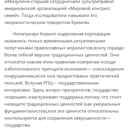
иМизулина-старшая сотрудничали сультраправой
американской организацией «Мировой конгресс
семей». Тогда исследователи называли это
«моралистическим поворотом Кремля».
Нопатриарх Кирилл ицерковная корпорация
оказались только временными,ситуативными
попутчиками православных моралистов,всилу гораздо
более гибкой версии традиционных ценностей. Они
относятся ковсем этим правилам изапретам исходя
избогословского принципа икономии— снисхождения
кнарушениям,если они продиктованы практической
пользой. Вслучае РПЦ— государственными
интересами. Здесь вопрос приоритетов: государство
«хорошее» изаслуживает поддержки,потому что стоит
назащите традиционных ценностей (как уморальных
фундаменталистов),или эти ценности относительны
ииспользуются для сохранения сверхценности—
государства.