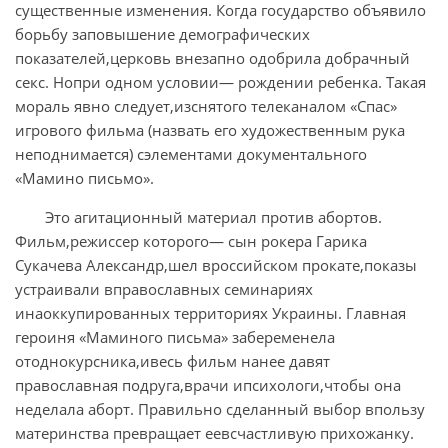
существенные изменения. Когда государство объявило
борьбу заповышение демографических
показателей,церковь внезапно одобрила добрачный
секс. Нопри одном условии— рождении ребенка. Такая
мораль явно следует,изснятого телеканалом «Спас»
игрового фильма (назвать его художественным рука
неподнимается) сэлементами документального
«Мамино письмо».
Это агитационный материал против абортов.
Фильм,режиссер которого— сын рокера Гарика
Сукачева Александр,шел вроссийском прокате,показы
устраивали вправославных семинариях
инаоккупированных территориях Украины. Главная
героиня «Маминого письма» забеременела
отоднокурсника,ивесь фильм нанее давят
православная подруга,врачи ипсихологи,чтобы она
неделала аборт. Правильно сделанный выбор впользу
материнства превращает еевсчастливую прихожанку.