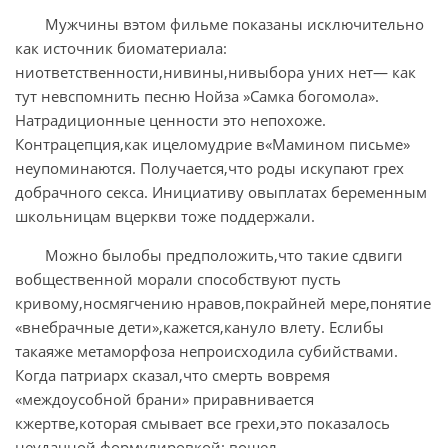
Мужчины вэтом фильме показаны исключительно
как источник биоматериала:
ниответственности,нивины,нивыбора уних нет— как
тут невспомнить песню Нойза »Самка богомола».
Натрадиционные ценности это непохоже.
Контрацепция,как ицеломудрие в«Мамином письме»
неупоминаются. Получается,что роды искупают грех
добрачного секса. Инициативу овыплатах беременным
школьницам вцеркви тоже поддержали.
Можно былобы предположить,что такие сдвиги
вобщественной морали способствуют пусть
кривому,носмягчению нравов,покрайней мере,понятие
«внебрачные дети»,кажется,кануло влету. Еслибы
такаяже метаморфоза непроисходила субийствами.
Когда патриарх сказал,что смерть вовремя
«междоусобной брани» приравнивается
кжертве,которая смывает все грехи,это показалось
неудачной формулировкой: вошел