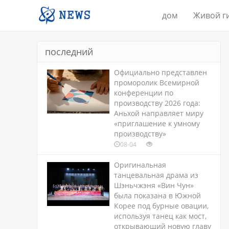
дом
Живой г
последний
Официально представлен
проморолик Всемирной
конференции по
производству 2026 года:
Аньхой направляет миру
«приглашение к умному
производству»
08-04
Оригинальная
танцевальная драма из
Шэньчжэня «Вин Чун»
была показана в Южной
Корее под бурные овации,
используя танец как мост,
открывающий новую главу