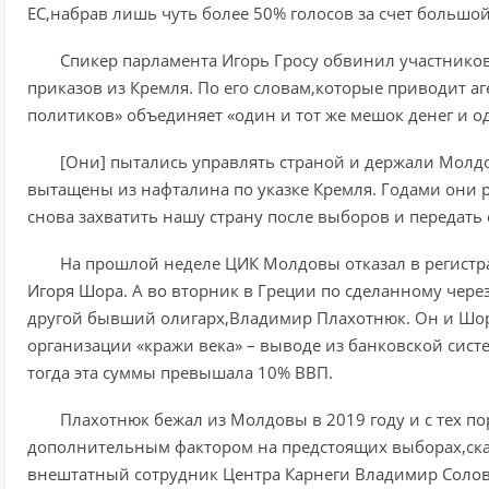
ЕС,набрав лишь чуть более 50% голосов за счет больш
Спикер парламента Игорь Гросу обвинил участнико
приказов из Кремля. По его словам,которые приводит аг
политиков» объединяет «один и тот же мешок денег и од
[Они] пытались управлять страной и держали Молдов
вытащены из нафталина по указке Кремля. Годами они 
снова захватить нашу страну после выборов и передать 
На прошлой неделе ЦИК Молдовы отказал в регистр
Игоря Шора. А во вторник в Греции по сделанному чере
другой бывший олигарх,Владимир Плахотнюк. Он и Шо
организации «кражи века» – выводе из банковской систе
тогда эта суммы превышала 10% ВВП.
Плахотнюк бежал из Молдовы в 2019 году и с тех пор
дополнительным фактором на предстоящих выборах,сказ
внештатный сотрудник Центра Карнеги Владимир Солов