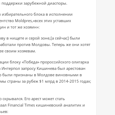
ой поддержки зарубежной диаспоры.
в избирательного блока в исполнении
ентство Moldpres,«всех этих уставших
ин и тот же хозяин»:
у в нищете и серой зоне,[а сейчас] были
работали против Молдовы. Теперь же они хотят
ее своим хозяевам.
ации блоку «Победа» пророссийского олигарха
з Интерпол запросу Кишинева был арестован
р были признаны в Молдове виновными в
мы страны за рубеж $1 млрд в 2014-2015 годах;
 скрывался. Его арест может стать
ал Financial Times кишиневский аналитик и
ьев: