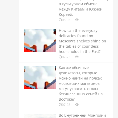
в культурном обмене
между Китаем и Южной
Кореей.
08-03
How can the everyday
delicacies found on
Moscow's shelves shine on
the tables of countless
households in the East?
07-23
Как же обычные
деликатесы, которые
можно найти на полках
московских магазинов,
могут украсить столы
бесчисленных семей на
Востоке?
07-23
Во Внутренней Монголии