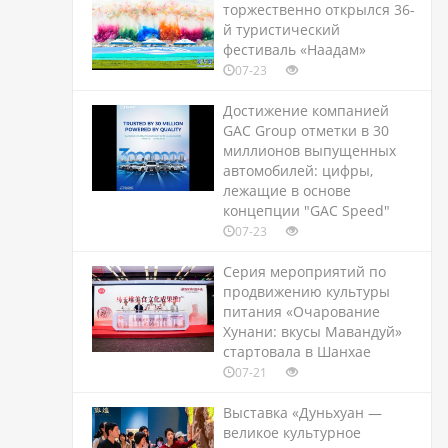
торжественно открылся 36-
й туристический
фестиваль «Наадам»
07-23
Достижение компанией
GAC Group отметки в 30
миллионов выпущенных
автомобилей: цифры,
лежащие в основе
концепции "GAC Speed"
07-23
Серия мероприятий по
продвижению культуры
питания «Очарование
Хунани: вкусы Мавандуй»
стартовала в Шанхае
07-21
Выставка «Дуньхуан —
великое культурное