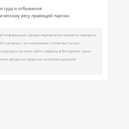
я суда и отбывания
ическому весу правящей партии.
овой информации. Целью перепечатки является передача
т согласен с его мнениями и отвечает за его
е ресурсы на этом сайте собраны в Интернете. Цель
шение авторских прав или интеллектуальной