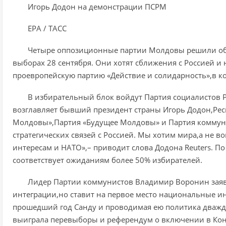
Игорь Додон на демонстрации ПСРМ
EPA / ТАСС
Четыре оппозиционные партии Молдовы решили объ
выборах 28 сентября. Они хотят сближения с Россией 
проевропейскую партию «Действие и солидарность»,в к
В избирательный блок войдут Партия социалистов 
возглавляет бывший президент страны Игорь Додон,Рес
Молдовы»,Партия «Будущее Молдовы» и Партия коммуни
стратегических связей с Россией. Мы хотим мира,а не 
интересам и НАТО»,– приводит слова Додона Reuters. По
соответствует ожиданиям более 50% избирателей.
Лидер Партии коммунистов Владимир Воронин заяви
интеграции,но ставит на первое место национальные ин
прошедший год Санду и проводимая ею политика дважд
выиграла перевыборы и референдум о включении в Ко