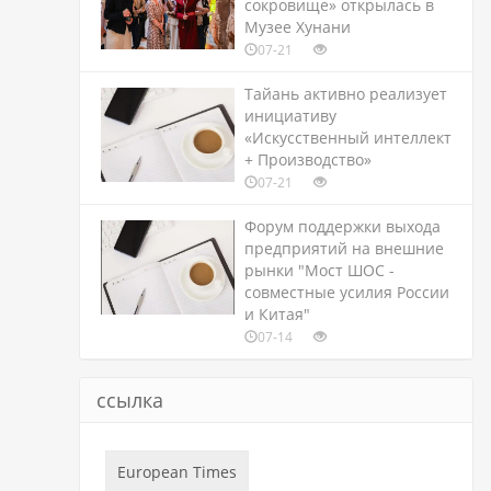
сокровище» открылась в
Музее Хунани
07-21
Тайань активно реализует
инициативу
«Искусственный интеллект
+ Производство»
07-21
Форум поддержки выхода
предприятий на внешние
рынки "Мост ШОС -
совместные усилия России
и Китая"
07-14
ссылка
European Times