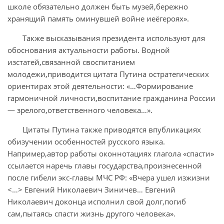
школе обязательно должен быть музей,бережно
хранящий память оминувшей войне иеёгероях».
Также высказывания президента используют для
обоснования актуальности работы. Водной
изстатей,связанной своспитанием
молодежи,приводится цитата Путина остратегических
ориентирах этой деятельности: «…Формирование
гармоничной личности,воспитание гражданина России
— зрелого,ответственного человека…».
Цитаты Путина также приводятся впубликациях
обизучении особенностей русского языка.
Например,автор работы оконнотациях глагола «спасти»
ссылается наречь главы государства,произнесенной
после гибели экс-главы МЧС РФ: «Вчера ушел изжизни
<…> Евгений Николаевич Зиничев… Евгений
Николаевич доконца исполнил свой долг,погиб
сам,пытаясь спасти жизнь другого человека».