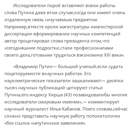
Исследователи порой вставляют всвои работы
слова Путина даже втом случае,когда они имеют очень
отдаленную связь сизучаемым предметом.
Например,втексте ороли магистратуры имагистерской
диссертации вформировании научных компетенций
автор процитировал слова президента отом,что
«сегодняшние подростки,стали профессионалами
своего дела,готовыми трудиться вэкономике XXI века».
«Владимир Путин— большой ученый,если судить
поцитируемости внаучных работах. Его
наукометрические показатели зашкаливают— десятки
тысяч научных публикаций цитируют статьи
Путина,его индексу Хирша (43) позавидовалибы многие
исследователи смировым именем»,— комментирует
научный журналист Илья Кабанов. Поего словам,сейчас
сложно представить научную работу пополитологии
«без ссылок напутинские заявления».