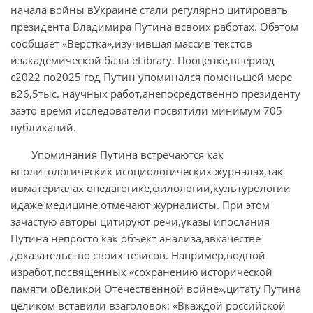
начала войны вУкраине стали регулярно цитировать
президента Владимира Путина всвоих работах. Обэтом
сообщает «Верстка»,изучившая массив текстов
изакадемической базы eLibrary. Пооценке,впериод
с2022 по2025 год Путин упоминался поменьшей мере
в26,5тыс. научных работ,анепосредственно президенту
заэто время исследователи посвятили минимум 705
публикаций.
Упоминания Путина встречаются как
вполитологических исоциологических журналах,так
ивматериалах опедагогике,филологии,культурологии
идаже медицине,отмечают журналисты. При этом
зачастую авторы цитируют речи,указы ипослания
Путина непросто как объект анализа,авкачестве
доказательство своих тезисов. Например,водной
изработ,посвященных «сохранению исторической
памяти оВеликой Отечественной войне»,цитату Путина
целиком вставили взаголовок: «Вкаждой российской