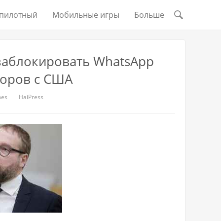
пилотный
Мобильные игры
Больше
заблокировать WhatsApp
воров с США
mes
HaiPress