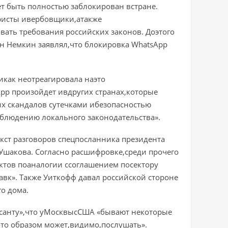
 быть полностью заблокирован встране.
ристы ивербовщики,атакже
ать требования российских законов. Доэтого
н Немкин заявлял,что блокировка WhatsApp
как неотреагировала наэто
App произойдет ивдругих странах,которые
х скандалов сутечками ибезопасностью
блюдению локального законодательства».
кст разговоров спецпосланника президента
шакова. Согласно расшифровке,среди прочего
ктов поаналогии ссоглашением посектору
авк». Также Уиткофф давал российской стороне
го дома.
рсанту»,что уМосквысСША «бывают некоторые
-то образом может,видимо,послушать».