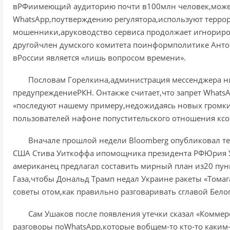
вРФиимеющий аудиторию почти в100млн человек,может
WhatsApp,поутверждению регулятора,используют терро
мошенники,аруководство сервиса продолжает игнориров
другойчлен думского комитета поинформполитике Анто
вРоссии является «лишь вопросом времени».
Пословам Горелкина,администрация мессенджера ни
предупреждениеРКН. Онтакже считает,что запрет Whats
«последуют нашему примеру,недожидаясь новых громки
пользователей нафоне попустительского отношения ксо
Вначале прошлой недели Bloomberg опубликовал те
США Стива Уиткоффа ипомощника президента РФЮрия У
американец предлагал составить мирный план из20 пун
Газа,чтобы Дональд Трамп недал Украине ракеты «Томаг
советы отом,как правильно разговаривать сглавой Бело
Сам Ушаков после появления утечки сказал «Комме
разговоры поWhatsApp,которые вобщем-то кто-то каким