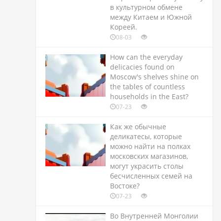
в культурном обмене
между Китаем и Южной
Кореей.
08-03
How can the everyday
delicacies found on
Moscow's shelves shine on
the tables of countless
households in the East?
07-23
Как же обычные
деликатесы, которые
можно найти на полках
московских магазинов,
могут украсить столы
бесчисленных семей на
Востоке?
07-23
Во Внутренней Монголии