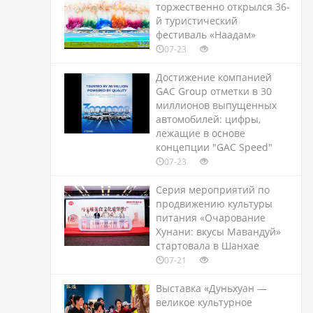
торжественно открылся 36-
й туристический
фестиваль «Наадам»
07-23
Достижение компанией
GAC Group отметки в 30
миллионов выпущенных
автомобилей: цифры,
лежащие в основе
концепции "GAC Speed"
07-23
Серия мероприятий по
продвижению культуры
питания «Очарование
Хунани: вкусы Мавандуй»
стартовала в Шанхае
07-21
Выставка «Дуньхуан —
великое культурное