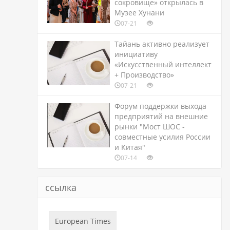
сокровище» открылась в
Музее Хунани
07-21
Тайань активно реализует
инициативу
«Искусственный интеллект
+ Производство»
07-21
Форум поддержки выхода
предприятий на внешние
рынки "Мост ШОС -
совместные усилия России
и Китая"
07-14
ссылка
European Times