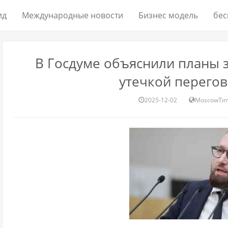
ид
Международные новости
Бизнес модель
бес
В Госдуме объяснили планы 
утечкой перего
2025-12-02
MoscowTi