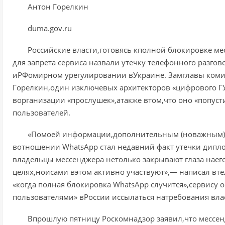
Антон Горелкин
duma.gov.ru
Российские власти,готовясь кполной блокировке ме
для запрета сервиса назвали утечку телефонного разго
иРФомирном урегулировании вУкраине. Замглавы коми
Горелкин,один изключевых архитекторов «цифрового Г
ворганизации «прослушек»,атакже втом,что оно «попуст
пользователей.
«Помоей информации,дополнительным (новажным) т
вотношении WhatsApp стал недавний факт утечки дипло
владельцы мессенджера нетолько закрывают глаза нае
целях,ноисами вэтом активно участвуют»,— написал вте
«когда полная блокировка WhatsApp случится»,сервису 
пользователями» вРоссии иссылаться натребования вла
Впрошлую пятницу Роскомнадзор заявил,что мессе