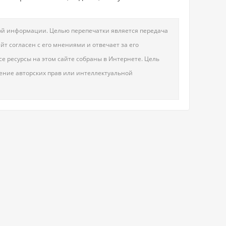
овой информации. Целью перепечатки является передача
т согласен с его мнениями и отвечает за его
е ресурсы на этом сайте собраны в Интернете. Цель
шение авторских прав или интеллектуальной