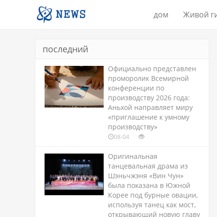
дом
Живой г
последний
Официально представлен
проморолик Всемирной
конференции по
производству 2026 года:
Аньхой направляет миру
«приглашение к умному
производству»
08-04
Оригинальная
танцевальная драма из
Шэньчжэня «Вин Чун»
была показана в Южной
Корее под бурные овации,
используя танец как мост,
открывающий новую главу