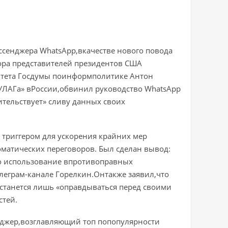
ссенджера WhatsApp,вкачестве нового повода
вора представителей президентов США
тета Госдумы поинформполитике Антон
УЛАГа» вРоссии,обвинил руководство WhatsApp
ительствует» сливу данных своих
риггером для ускорения крайних мер
матических переговоров. Был сделан вывод:
го использование впротивоправных
леграм-канале Горелкин.Онтакже заявил,что
останется лишь «оправдываться перед своими
стей.
нджер,возглавляющий топ попопулярности