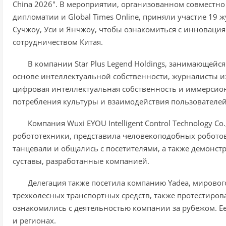
China 2026". В мероприятии, организованном совместн
дипломатии и Global Times Online, приняли участие 19 
Сучжоу, Уси и Янчжоу, чтобы ознакомиться с инновац
сотрудничеством Китая.
В компании Star Plus Legend Holdings, занимающейс
основе интеллектуальной собственности, журналисты из
цифровая интеллектуальная собственность и иммерси
потребления культуры и взаимодействия пользователей
Компания Wuxi EYOU Intelligent Control Technology C
робототехники, представила человекоподобных роботов
танцевали и общались с посетителями, а также демон
суставы, разработанные компанией.
Делегация также посетила компанию Yadea, мировог
трехколесных транспортных средств, также протестиро
ознакомились с деятельностью компании за рубежом. Ее
и регионах.