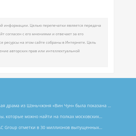
овой информации. Целью перепечатки является передача
т согласен с его мнениями и отвечает за его
е ресурсы на этом сайте собраны в Интернете. Цель
шение авторских прав или интеллектуальной
ая драма из Шэньчжэня «Вин Чун» была показана в
ции, используя танец как мост, открывающий
ы, которые можно найти на полках московских
бмене между Китаем и Южной Кореей.
толы бесчисленных семей на Востоке?
C Group отметки в 30 миллионов выпущенных