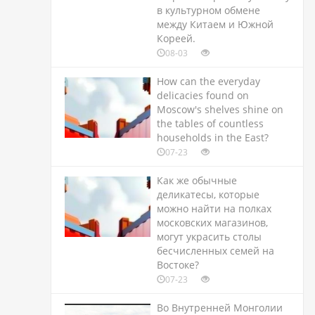
в культурном обмене
между Китаем и Южной
Кореей.
08-03
How can the everyday
delicacies found on
Moscow's shelves shine on
the tables of countless
households in the East?
07-23
Как же обычные
деликатесы, которые
можно найти на полках
московских магазинов,
могут украсить столы
бесчисленных семей на
Востоке?
07-23
Во Внутренней Монголии