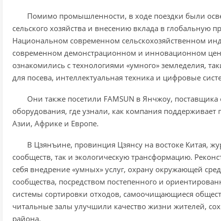
Помимо промышленности, в ходе поездки были осв
сельского хозяйства и внесению вклада в глобальную п
Национальном современном сельскохозяйственном инд
современном демонстрационном и инновационном центр
ознакомились с технологиями «умного» земледелия, та
для посева, интеллектуальная техника и цифровые сист
Они также посетили FAMSUN в Янчжоу, поставщика 
оборудования, где узнали, как компания поддерживает 
Азии, Африке и Европе.
В Цзянъине, провинция Цзянсу на востоке Китая, 
сообществ, так и экологическую трансформацию. Рекон
себя внедрение «умных» услуг, охрану окружающей сре
сообщества, посредством постепенного и ориентирован
системы сортировки отходов, самоочищающиеся общес
читальные залы улучшили качество жизни жителей, сох
района.