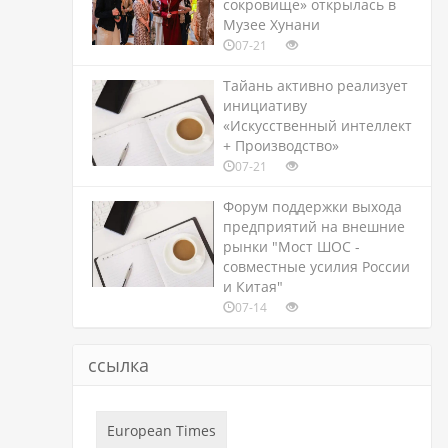
сокровище» открылась в
Музее Хунани
07-21
Тайань активно реализует
инициативу
«Искусственный интеллект
+ Производство»
07-21
Форум поддержки выхода
предприятий на внешние
рынки "Мост ШОС -
совместные усилия России
и Китая"
07-14
ссылка
European Times