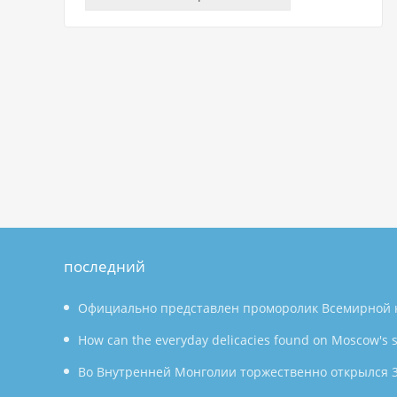
последний
Официально представлен проморолик Всемирной 
производству 2026 года: Аньхой направляет миру «п
How can the everyday delicacies found on Moscow's s
производству»
countless households in the East?
Во Внутренней Монголии торжественно открылся 3