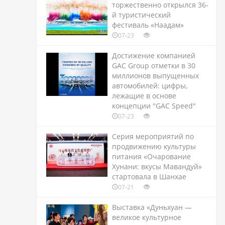
торжественно открылся 36-
й туристический
фестиваль «Наадам»
07-23
Достижение компанией
GAC Group отметки в 30
миллионов выпущенных
автомобилей: цифры,
лежащие в основе
концепции "GAC Speed"
07-23
Серия мероприятий по
продвижению культуры
питания «Очарование
Хунани: вкусы Мавандуй»
стартовала в Шанхае
07-21
Выставка «Дуньхуан —
великое культурное