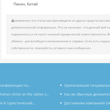
Пекин, Китай
заявление: эта статья воспроизведена из других средств масс
дополнительной информации. Это не означает, что данный веб-сай
подлинность и не несет никакой юридической ответственности. Вс
обмена - для всеобщего ознакомления и справки. Если есть нару
собственности, пожалуйста, оставьте нам сообщение.
конференции по
Оригинальная танцевальн
риглашение к умному
helves shine on the tables of
Южной Корее под бурные ова
Как же обычные деликатес
6-й туристический
новую главу в культурном о
магазинов, могут украсить с
Достижение компанией GA