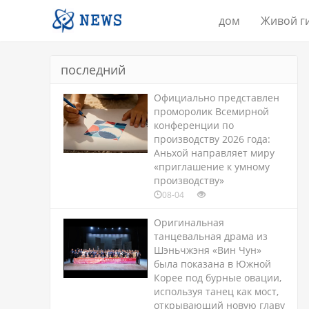
дом
Живой г
последний
Официально представлен
проморолик Всемирной
конференции по
производству 2026 года:
Аньхой направляет миру
«приглашение к умному
производству»
08-04
Оригинальная
танцевальная драма из
Шэньчжэня «Вин Чун»
была показана в Южной
Корее под бурные овации,
используя танец как мост,
открывающий новую главу