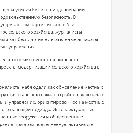
ещены усилия Китая по модернизации
родовольственную безопасность. В
устриальном парке Сишань в Уси,
е сельского хозяйства, журналисты
кими как беспилотные летательные аппараты
емы управления.
сельскохозяйственного и пищевого
проекты модернизации сельского хозяйства в
журналисты наблюдали как обновление местных
струкция стареющего жилого района включала в
ды и управление, ориентированное на местные
ного на людей подхода. Интеллектуальные
твенные сооружения и общественные
ранив при этом повседневную активность