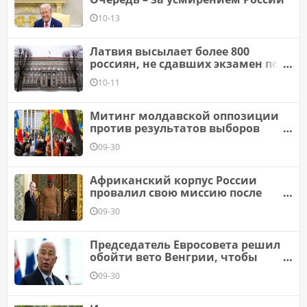
10-13
Латвия высылает более 800
россиян, не сдавших экзамен по
языку
10-11
Митинг молдавской оппозиции
против результатов выборов
продлился 15 минут и собрал
09-30
несколько сотен человек
Африканский корпус России
провалил свою миссию после
смерти Пригожина
09-30
Председатель Евросовета решил
обойти вето Венгрии, чтобы
начать переговоры о вступлении
09-30
Украины и Молдовы в ЕС