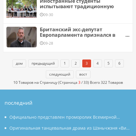
Иностранные студенты
испытывают традиционную
09-30
Британский экс-депутат
Европарламента признался в
получении взяток за
09-28
пророссийскую позицию
дом
предыдущий
1
2
3
4
5
6
следующий
вост
10 Товаров на Страницу (Страница
3
/ 33) Всего 322 Товаров
последний
Официально представлен проморолик Всемирной
конференции по производству 2026 года: Аньхой
Оригинальная танцевальная драма из Шэньчжэня «Вин