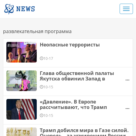
развлекательная программа
Неопасные террористы
10-17
Глава общественной палаты
Якутска обвинил Запад в
пропаганде курения через
10-15
советские мультфильмы для
захвата российских недр
«Давление». В Европе
рассчитывают, что Трамп
применит использованную в Газе
10-15
тактику для остановки агрессии
России
Трамп добился мира в Газе силой.
Очередь – за усмирением России