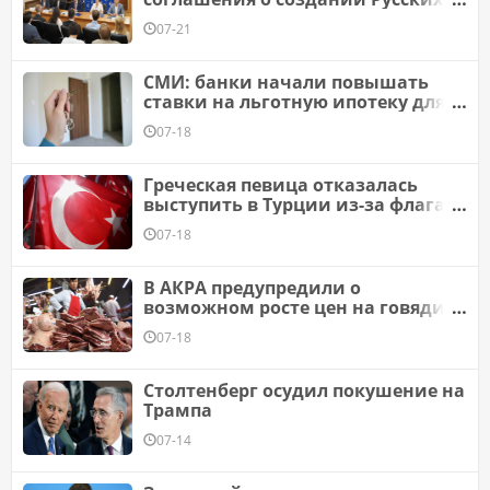
домов
07-21
СМИ: банки начали повышать
ставки на льготную ипотеку для
некоторых россиян
07-18
Греческая певица отказалась
выступить в Турции из-за флага
на сцене
07-18
В АКРА предупредили о
возможном росте цен на говядину
и баранину
07-18
Столтенберг осудил покушение на
Трампа
07-14