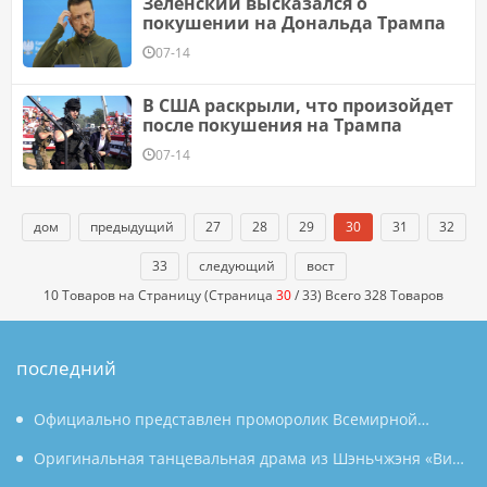
Зеленский высказался о
покушении на Дональда Трампа
07-14
В США раскрыли, что произойдет
после покушения на Трампа
07-14
дом
предыдущий
27
28
29
30
31
32
33
следующий
вост
10 Товаров на Страницу (Страница
30
/ 33) Всего 328 Товаров
последний
Официально представлен проморолик Всемирной
конференции по производству 2026 года: Аньхой
Оригинальная танцевальная драма из Шэньчжэня «Вин