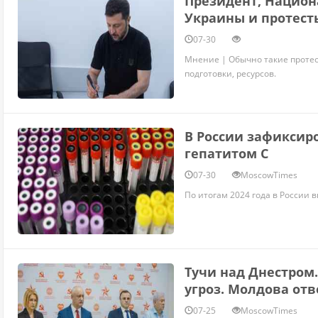
Президент, Национ
Украины и протесты
07-30
Мнение | Обычно такие протес
подготовки, ресурсов.
В России зафиксир
гепатитом C
07-30
MoscowTimes
По итогам 2024 года в России 
Тучи над Днестром
угроз. Молдова отв
07-25
MoscowTimes