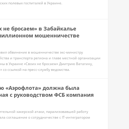
ских полевых госпиталей в Украине.
х не бросаем» в Забайкалье
миллионном мошенничестве
явил обвинение в мошенничестве экс-министру
йства и транспорта региона и главе местной организации
ы в Украине «Своих не бросаем» Дмитрию Ватагину,
 со ссылкой на пресс-службу ведомства.
ю «Аэрофлота» должна была
ная с руководством ФСБ компания
шительной хакерской атаки, парализовавшей работу
ала соглашение о сотрудничестве с IT-интегратором