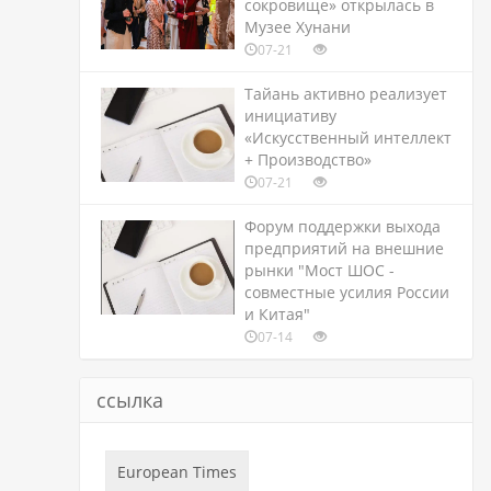
сокровище» открылась в
Музее Хунани
07-21
Тайань активно реализует
инициативу
«Искусственный интеллект
+ Производство»
07-21
Форум поддержки выхода
предприятий на внешние
рынки "Мост ШОС -
совместные усилия России
и Китая"
07-14
ссылка
European Times