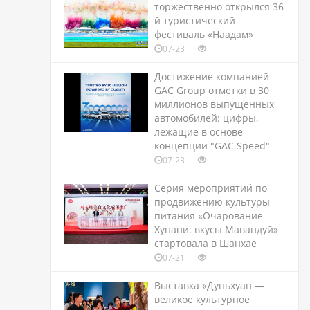
торжественно открылся 36-
й туристический
фестиваль «Наадам»
07-23
Достижение компанией
GAC Group отметки в 30
миллионов выпущенных
автомобилей: цифры,
лежащие в основе
концепции "GAC Speed"
07-23
Серия мероприятий по
продвижению культуры
питания «Очарование
Хунани: вкусы Мавандуй»
стартовала в Шанхае
07-21
Выставка «Дуньхуан —
великое культурное