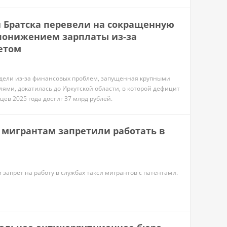
 Братска перевели на сокращенную
понижением зарплаты из-за
етом
дели из-за финансовых проблем, запущенная крупными
ями, докатилась до Иркутской области, в которой дефицит
ев 2025 года достиг 37 млрд рублей.
е мигрантам запретили работать в
 запрет на работу в службах такси мигрантов с патентами.