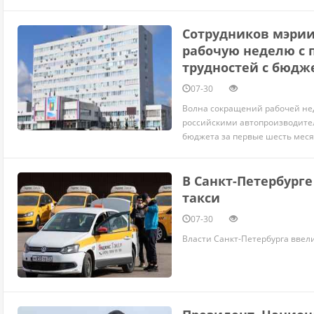
Сотрудников мэрии
рабочую неделю с 
трудностей с бюдж
07-30
Волна сокращений рабочей не
российскими автопроизводител
бюджета за первые шесть месяц
В Санкт-Петербург
такси
07-30
Власти Санкт-Петербурга ввели