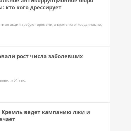
альное антикоррупционное бюро
: кто кого дрессирует
тные акции требуют времени, а кроме того, координации,
овали рост числа заболевших
выявили 51 тыс.
. Кремль ведет кампанию лжи и
ечает