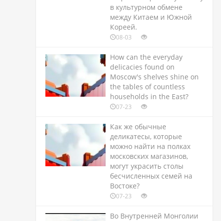
в культурном обмене
между Китаем и Южной
Кореей.
08-03
How can the everyday
delicacies found on
Moscow's shelves shine on
the tables of countless
households in the East?
07-23
Как же обычные
деликатесы, которые
можно найти на полках
московских магазинов,
могут украсить столы
бесчисленных семей на
Востоке?
07-23
Во Внутренней Монголии