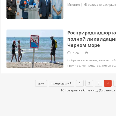
Мнение | «В разведке раскрыл
Росприроднадзор к
полной ликвидации
Черном море
07-24
Собрать весь мазут, выливший
проливе, не представляется в
дом
предыдущий
1
2
3
4
10 Товаров на Страницу (Страница