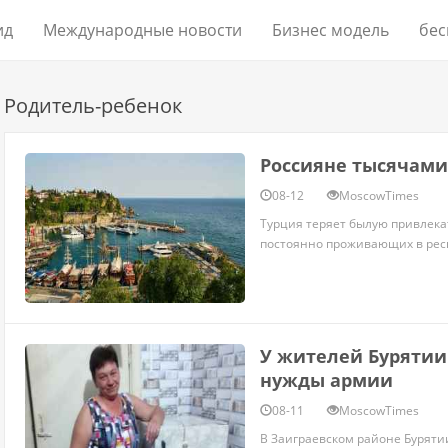
ид
Международные новости
Бизнес модель
бес
Родитель-ребенок
Россияне тысячам
08-12
MoscowTimes
Турция теряет былую привлекат
постоянно проживающих в респу
У жителей Бурятии
нужды армии
08-11
MoscowTimes
В Заиграевском районе Буряти