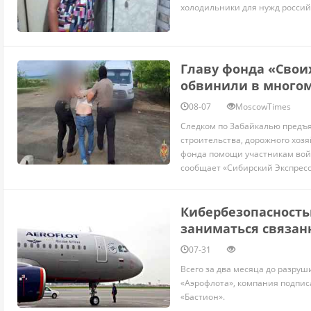
холодильники для нужд россий
Главу фонда «Свои
обвинили в много
08-07
MoscowTimes
Следком по Забайкалью предъ
строительства, дорожного хозя
фонда помощи участникам войн
сообщает «Сибирский Экспресс»
Кибербезопасность
заниматься связан
07-31
Всего за два месяца до разру
«Аэрофлота», компания подпис
«Бастион».