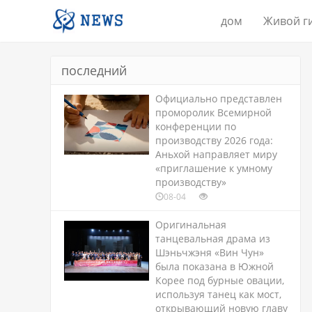
дом
Живой г
последний
Официально представлен
проморолик Всемирной
конференции по
производству 2026 года:
Аньхой направляет миру
«приглашение к умному
производству»
08-04
Оригинальная
танцевальная драма из
Шэньчжэня «Вин Чун»
была показана в Южной
Корее под бурные овации,
используя танец как мост,
открывающий новую главу