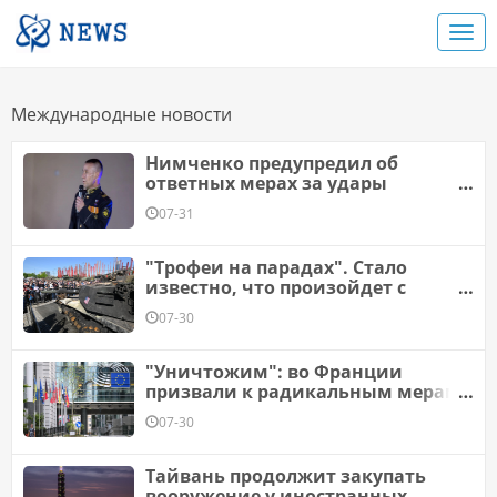
Международные новости
Нимченко предупредил об
ответных мерах за удары
западным оружием по России
07-31
"Трофеи на парадах". Стало
известно, что произойдет с
главным оружием ВСУ
07-30
"Уничтожим": во Франции
призвали к радикальным мерам
из-за России
07-30
Тайвань продолжит закупать
вооружение у иностранных