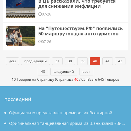
В ЦБ рассказали, что требуется
для снижения инфляции
07-26
На "Путешествуем.РФ" появились
50 маршрутов для автотуристов
07-26
дом
предыдущий
37
38
39
40
41
42
43
следующий
вост
10 Товаров на Страницу (Страница
40
/ 65) Всего 645 Товаров
последний
Официально представлен проморолик Всемирной
конференции по производству 2026 года: Аньхой
Оригинальная танцевальная драма из Шэньчжэня «Вин