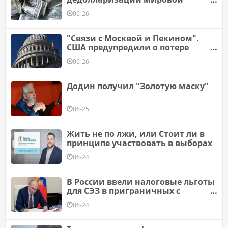
экономики
06-26
"Связи с Москвой и Пекином".
США предупредили о потере
союзника по НАТО
06-26
Додин получил "Золотую маску"
06-25
Жить не по лжи, или Стоит ли в
принципе участвовать в выборах
06-24
В России ввели налоговые льготы
для СЭЗ в приграничных с
Украиной регионах
06-24