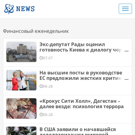
Финансовый еженедельник
Экс-депутат Рады оценил
готовность Киева к диалогу через
посредников
07-07
На высшие посты в руководстве
ЕС предложили жестких критиков
путинской России
06-28
«Крокус Сити Холл», Дагестан –
далее везде: психология террора
06-28
В США заявили о начавшейся
дедолларизации мировой