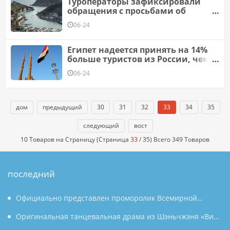
Туроператоры зафиксировали
обращения с просьбами об
отмене туров в Крым
06-24
Египет надеется принять на 14%
больше туристов из России, чем
годом ранее
06-24
дом
предыдущий
30
31
32
33
34
35
следующий
вост
10 Товаров на Страницу (Страница
33
/ 35) Всего 349 Товаров
последний
Официально представлен проморолик Всемирной
конференции по производству 2026 года: Аньхой
Оригинальная танцевальная драма из Шэньчжэня «Вин