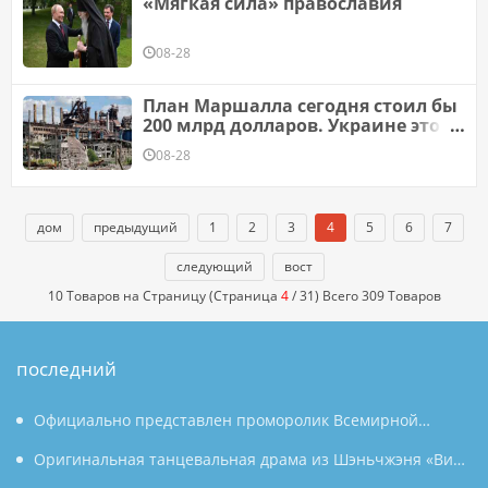
«Мягкая сила» православия
08-28
План Маршалла сегодня стоил бы
200 млрд долларов. Украине этого
далеко не достаточно: нужно 500
08-28
млрд
дом
предыдущий
1
2
3
4
5
6
7
следующий
вост
10 Товаров на Страницу (Страница
4
/ 31) Всего 309 Товаров
последний
Официально представлен проморолик Всемирной
конференции по производству 2026 года: Аньхой
Оригинальная танцевальная драма из Шэньчжэня «Вин