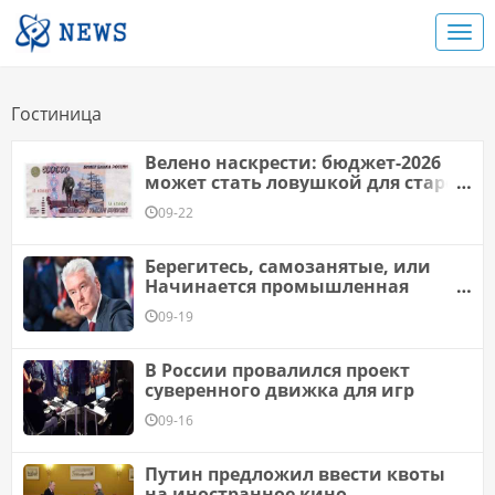
Гостиница
Велено наскрести: бюджет-2026
может стать ловушкой для старой
гвардии
09-22
Берегитесь, самозанятые, или
Начинается промышленная
разработка «новой нефти»
09-19
В России провалился проект
суверенного движка для игр
09-16
Путин предложил ввести квоты
на иностранное кино