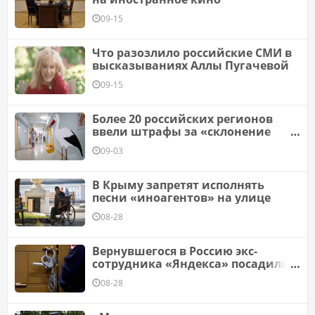
09-15
Что разозлило российские СМИ в
высказываниях Аллы Пугачевой
09-15
Более 20 российских регионов
ввели штрафы за «склонение
к абортам»
09-03
В Крыму запретят исполнять
песни «иноагентов» на улице
08-28
Вернувшегося в Россию экс-
сотрудника «Яндекса» посадили
на 15 лет за донат помогающему
08-28
ВСУ фонду